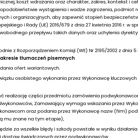
cznej, koszt wdrażania oraz charakter, zakres, kontekst i ce
opodobieństwie wystąpienia i wadze zagrożenia, podmiot re
ych i organizacyjnych, aby zapewnić stopień bezpieczeńst
ejskiego i Rady (UE) 2016/679 z dnia 27 kwietnia 2016 r. w 
wobodnego przepływu takich danych oraz uchylenia dyrekt
dnie z Rozporządzeniem Komisji (WE) Nr 2195/2002 z dnia 5
zakresie tłumaczeń pisemnych
dania ofert wariantowych.
wiązku osobistego wykonania przez Wykonawcę kluczowych 
 realizację części przedmiotu zamówienia podwykonawco
dwykonawców, Zamawiający wymaga wskazania przez Wykona
ykonawcom oraz podania przez Wykonawcę nazw (firm) p
ą mu znane na tym etapie),
ie za wszelkie błędy i szkody powstałe w wyniku działania
g i dostaw świadczonych przez podwykonawców.