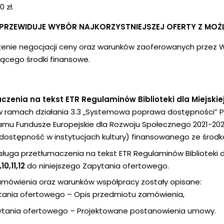
 zł.
Y PRZEWIDUJE WYBÓR NAJKORZYSTNIEJSZEJ OFERTY Z MO
enie negocjacji ceny oraz warunków zaoferowanych przez 
ącego środki finansowe.
zenia na tekst ETR Regulaminów Biblioteki dla Miejskiej 
w ramach działania 3.3 „Systemowa poprawa dostępności” Prio
amu Fundusze Europejskie dla Rozwoju Społecznego 2021-202
dostępność w instytucjach kultury) finansowanego ze środków
ga przetłumaczenia na tekst ETR Regulaminów Biblioteki dla M
10,11,12
do niniejszego Zapytania ofertowego.
mówienia oraz warunków współpracy zostały opisane:
tania ofertowego – Opis przedmiotu zamówienia,
tania ofertowego – Projektowane postanowienia umowy.