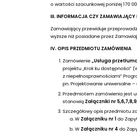
o wartości szacunkowej poniżej 170 000
III. INFORMACJA CZY ZAMAWIAJĄC
Zamawiający przewiduje przeprowadz
wyższe niż posiadane przez Zamawiaj
IV. OPIS PRZEDMIOTU ZAMÓWIENIA
Zamówienie
„Usługa przetłumac
projektu „Krok ku dostępności” (
z niepełnosprawnościami” Progr
pn. Projektowanie uniwersalne – 
Przedmiotem zamówienia jest usłu
stanowią
Załączniki nr 5,6,7,8,9,
Szczegółowy opis przedmiotu za
W
Załączniku nr 1
do Zapy
W
Załączniku nr 4
do Zapy