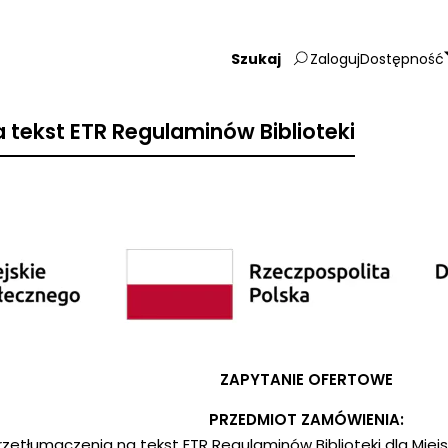
Zaloguj
Dostępność
Wpisz
szukaną
frazę:
 tekst ETR Regulaminów Biblioteki
ZAPYTANIE OFERTOWE
PRZEDMIOT ZAMÓWIENIA:
rzetłumaczenia na tekst ETR Regulaminów Biblioteki dla Miejski