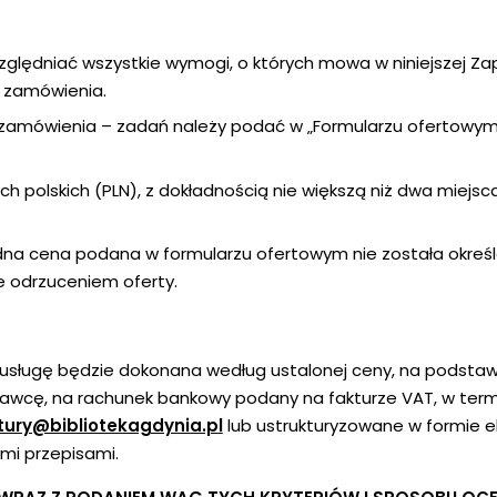
ględniać wszystkie wymogi, o których mowa w niniejszej Z
 zamówienia.
amówienia – zadań należy podać w „Formularzu ofertowym”
h polskich (PLN), z dokładnością nie większą niż dwa miejs
a cena podana w formularzu ofertowym nie została określona
e odrzuceniem oferty.
usługę będzie dokonana według ustalonej ceny, na podst
awcę, na rachunek bankowy podany na fakturze VAT, w termin
tury@bibliotekagdynia.pl
lub ustrukturyzowane w formie 
mi przepisami.