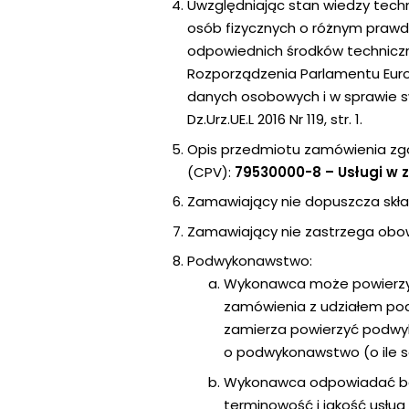
Uwzględniając stan wiedzy techni
osób fizycznych o różnym prawd
odpowiednich środków techniczn
Rozporządzenia Parlamentu Europ
danych osobowych i w sprawie s
Dz.Urz.UE.L 2016 Nr 119, str. 1.
Opis przedmiotu zamówienia zgo
(CPV):
79530000-8 – Usługi w 
Zamawiający nie dopuszcza skła
Zamawiający nie zastrzega obo
Podwykonawstwo:
Wykonawca może powierzyć
zamówienia z udziałem po
zamierza powierzyć podw
o podwykonawstwo (o ile s
Wykonawca odpowiadać będz
terminowość i jakość usłu