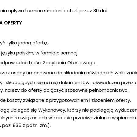
a upływu terminu składania ofert przez 30 dni.
A OFERTY
 tylko jedną ofertę.
języku polskim, w formie pisemnej.
i odpowiadać treści Zapytania Ofertowego.
przez osoby umocowane do składania oświadczeń woli i zac
ty i składających się na nią dokumentów i oświadczeń prze
, należy do oferty dołączyć stosowne pełnomocnictwo.
e koszty związane z przygotowaniem i złożeniem oferty.
gą ubiegać się Wykonawcy, którzy nie podlegają wykluczeniu
ególnych rozwiązaniach w zakresie przeciwdziałania wspierani
 poz. 835 z późn. zm.).