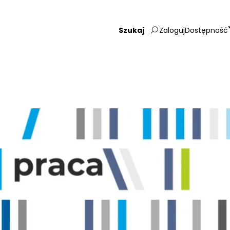
Zaloguj
Dostępność
Wpisz
szukaną
frazę: