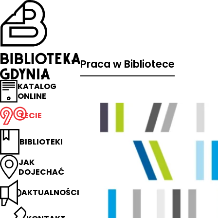
Przejdź
na
stronę
główną
Biblioteka
Gdynia
Praca w Bibliotece
KATALOG
ONLINE
LECIE
BIBLIOTEKI
JAK
DOJECHAĆ
AKTUALNOŚCI