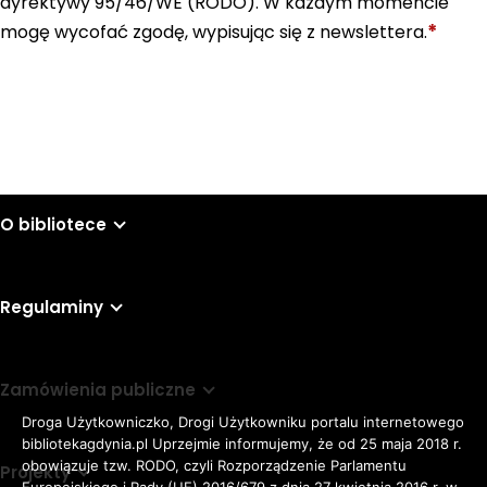
dyrektywy 95/46/WE (RODO). W każdym momencie
*
mogę wycofać zgodę, wypisując się z newslettera.
Wyślij
O bibliotece
Regulaminy
Zamówienia publiczne
Droga Użytkowniczko, Drogi Użytkowniku portalu internetowego
bibliotekagdynia.pl Uprzejmie informujemy, że od 25 maja 2018 r.
obowiązuje tzw. RODO, czyli Rozporządzenie Parlamentu
Projekty
Europejskiego i Rady (UE) 2016/679 z dnia 27 kwietnia 2016 r. w