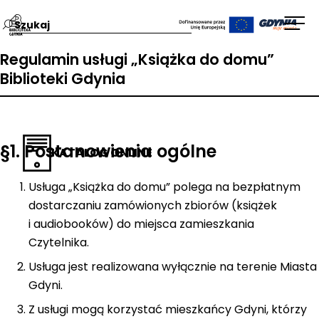
Przejdź
Wpisz
Otw
na
szukaną
men
Regulamin usługi „Książka do domu”
stronę
frazę:
Biblioteki Gdynia
główną
Biblioteka
Gdynia
§1. Postanowienia ogólne
KATALOG ONLINE
Usługa „Książka do domu” polega na bezpłatnym
dostarczaniu zamówionych zbiorów (książek
i audiobooków) do miejsca zamieszkania
Czytelnika.
Usługa jest realizowana wyłącznie na terenie Miasta
Gdyni.
Z usługi mogą korzystać mieszkańcy Gdyni, którzy