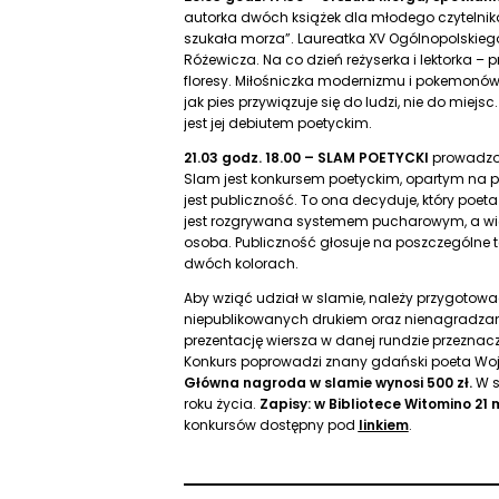
autorka dwóch książek dla młodego czytelnika:
szukała morza”. Laureatka XV Ogólnopolskieg
Różewicza. Na co dzień reżyserka i lektorka –
floresy. Miłośniczka modernizmu i pokemonów
jak pies przywiązuje się do ludzi, nie do miej
jest jej debiutem poetyckim.
21.03 godz. 18.00 – SLAM POETYCKI
prowadzo
Slam jest konkursem poetyckim, opartym na po
jest publiczność. To ona decyduje, który poeta
jest rozgrywana systemem pucharowym, a wię
osoba. Publiczność głosuje na poszczególne t
dwóch kolorach.
Aby wziąć udział w slamie, należy przygotować
niepublikowanych drukiem oraz nienagradza
prezentację wiersza w danej rundzie przeznac
Konkurs poprowadzi znany gdański poeta Woj
Główna nagroda w slamie wynosi 500 zł.
W s
roku życia.
Zapisy: w Bibliotece Witomino 2
konkursów dostępny pod
linkiem
.