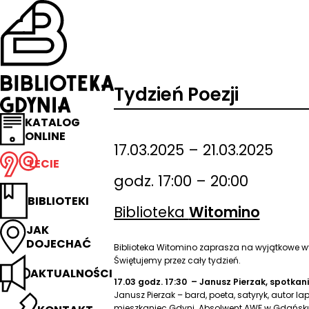
Przejdź
na
stronę
główną
Biblioteka
Gdynia
Tydzień Poezji
KATALOG
ONLINE
17.03.2025 – 21.03.2025
LECIE
godz. 17:00 – 20:00
BIBLIOTEKI
Biblioteka
Witomino
JAK
DOJECHAĆ
Biblioteka Witomino zaprasza na wyjątkowe wyd
Świętujemy przez cały tydzień.
AKTUALNOŚCI
17.03 godz. 17:30 – Janusz Pierzak, spotkan
Janusz Pierzak – bard, poeta, satyryk, autor 
mieszkaniec Gdyni. Absolwent AWF w Gdańsku. 