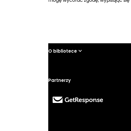
mogę wycofać zgodę, wypisując się 
Wyślij
O bibliotece
Partnerzy