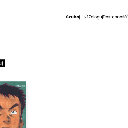
Zaloguj
Dostępność
Wpisz
szukaną
frazę:
uj