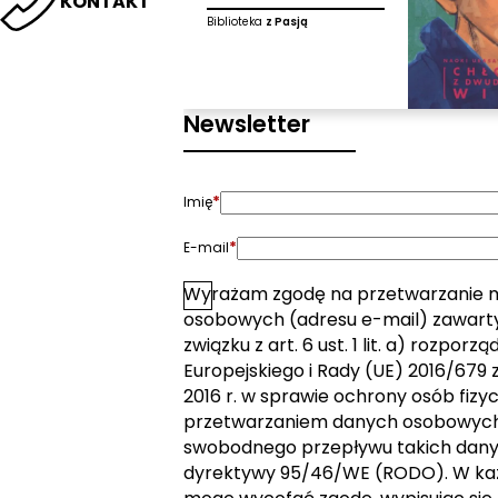
KONTAKT
Biblioteka
z Pasją
Newsletter
*
Imię
*
E-mail
Wyrażam zgodę na przetwarzanie 
*
Zgoda
osobowych (adresu e-mail) zawarty
związku z art. 6 ust. 1 lit. a) rozpor
Europejskiego i Rady (UE) 2016/679 z
2016 r. w sprawie ochrony osób fizy
przetwarzaniem danych osobowych 
swobodnego przepływu takich dany
dyrektywy 95/46/WE (RODO). W k