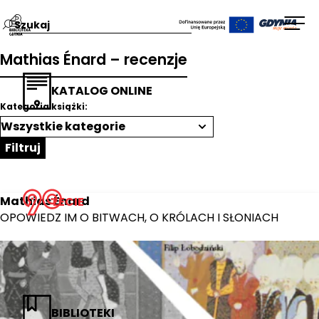
Przejdź
Wpisz
Otw
na
szukaną
men
Mathias Énard – recenzje
stronę
frazę:
główną
KATALOG ONLINE
Biblioteka
Kategoria książki:
Gdynia
Filtruj
Mathias Énard
LECIE
OPOWIEDZ IM O BITWACH, O KRÓLACH I SŁONIACH
BIBLIOTEKI