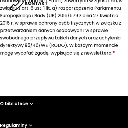
osobowych (adresu e-mail) zawartych w zgłoszeniu, w
KONTAKT
związku z art. 6 ust. 1 lit. a) rozporządzenia Parlamentu
Europejskiego i Rady (UE) 2016/679 z dnia 27 kwietnia
2016 r. w sprawie ochrony osób fizycznych w związku z
przetwarzaniem danych osobowych i w sprawie
swobodnego przepływu takich danych oraz uchylenia
dyrektywy 95/46/WE (RODO). W każdym momencie
*
mogę wycofać zgodę, wypisując się z newslettera.
Wyślij
O bibliotece
Regulaminy