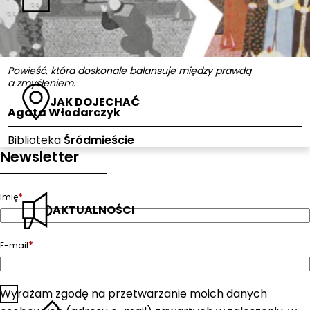
Powieść, która doskonale balansuje między prawdą
a zmyśleniem.
JAK DOJECHAĆ
Agata Włodarczyk
Biblioteka
Śródmieście
Newsletter
*
Imię
AKTUALNOŚCI
*
E-mail
Wyrażam zgodę na przetwarzanie moich danych
*
Zgoda