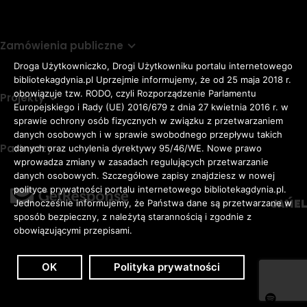
Zamówienia publiczne
Droga Użytkowniczko, Drogi Użytkowniku portalu internetowego
bibliotekagdynia.pl Uprzejmie informujemy, że od 25 maja 2018 r.
obowiązuje tzw. RODO, czyli Rozporządzenie Parlamentu
Projekty
Europejskiego i Rady (UE) 2016/679 z dnia 27 kwietnia 2016 r. w
sprawie ochrony osób fizycznych w związku z przetwarzaniem
danych osobowych i w sprawie swobodnego przepływu takich
Partnerzy
danych oraz uchylenia dyrektywy 95/46/WE. Nowe prawo
Rozmiar
wprowadza zmiany w zasadach regulujących przetwarzanie
domyślna czcionka
A
danych osobowych. Szczegółowe zapisy znajdziesz w nowej
czcionki
większa czcionka
A
KONTRAST:
ZWIĘKSZ
polityce prywatności portalu internetowego bibliotekagdynia.pl.
duża czcionka
Jednocześnie informujemy, że Państwa dane są przetwarzane w
A
ODSTĘPY
sposób bezpieczny, z należytą starannością i zgodnie z
W
obowiązującymi przepisami.
TEKŚCIE:
OK
Polityka prywatności
Zaloguj
Dostępność