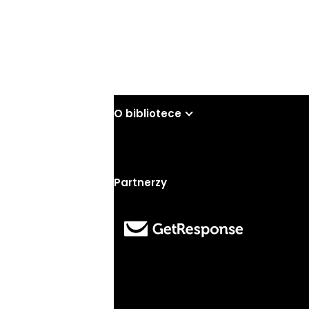
Wyślij
O bibliotece
Partnerzy