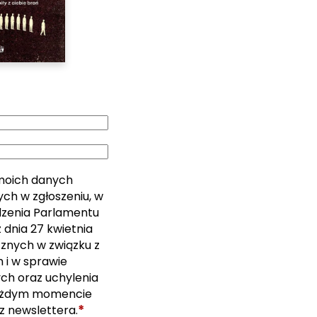
moich danych
ch w zgłoszeniu, w
ządzenia Parlamentu
 dnia 27 kwietnia
cznych w związku z
i w sprawie
ch oraz uchylenia
ażdym momencie
*
z newslettera.