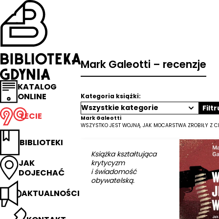
Przejdź
na
stronę
główną
Biblioteka
Gdynia
Mark Galeotti – recenzje
KATALOG
ONLINE
Kategoria książki:
Filtr
LECIE
Mark Galeotti
WSZYSTKO JEST WOJNĄ. JAK MOCARSTWA ZROBIŁY Z C
BIBLIOTEKI
Książka kształtująca
JAK
krytycyzm
i świadomość
DOJECHAĆ
obywatelską.
AKTUALNOŚCI