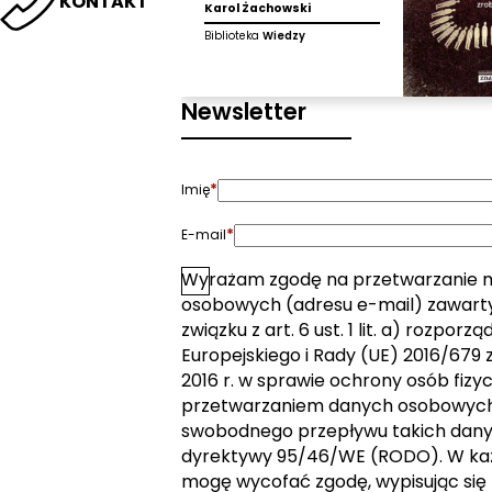
KONTAKT
Karol Żachowski
Biblioteka
Wiedzy
Newsletter
*
Imię
*
E-mail
Wyrażam zgodę na przetwarzanie 
*
Zgoda
osobowych (adresu e-mail) zawarty
związku z art. 6 ust. 1 lit. a) rozpor
Europejskiego i Rady (UE) 2016/679 z
2016 r. w sprawie ochrony osób fizy
przetwarzaniem danych osobowych 
swobodnego przepływu takich dany
dyrektywy 95/46/WE (RODO). W k
mogę wycofać zgodę, wypisując się 