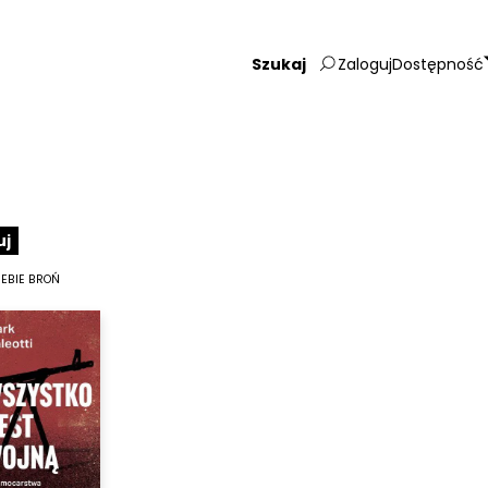
Zaloguj
Dostępność
Wpisz
szukaną
frazę:
uj
IEBIE BROŃ