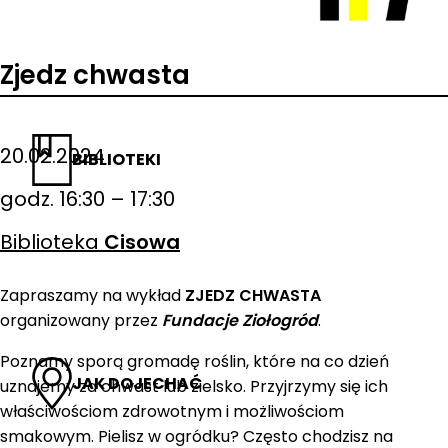
Zjedz chwasta
20.02.2024
BIBLIOTEKI
godz. 16:30 – 17:30
Biblioteka
Cisowa
Zapraszamy na wykład
ZJEDZ CHWASTA
organizowany przez
Fundacje Ziołogród
.
Poznamy sporą gromadę roślin, które na co dzień
JAK DOJECHAĆ
uznajemy za chwast lub zielsko. Przyjrzymy się ich
właściwościom zdrowotnym i możliwościom
smakowym. Pielisz w ogródku? Często chodzisz na