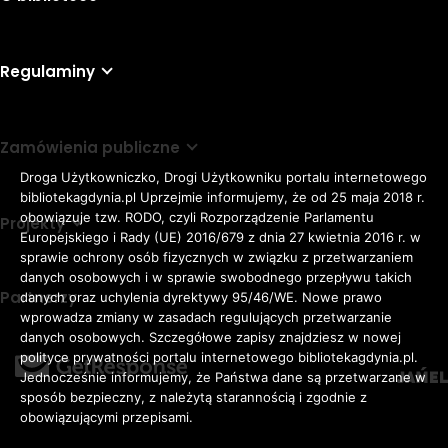
Regulaminy
Zamówienia publiczne
Droga Użytkowniczko, Drogi Użytkowniku portalu internetowego
bibliotekagdynia.pl Uprzejmie informujemy, że od 25 maja 2018 r.
obowiązuje tzw. RODO, czyli Rozporządzenie Parlamentu
Projekty
Europejskiego i Rady (UE) 2016/679 z dnia 27 kwietnia 2016 r. w
sprawie ochrony osób fizycznych w związku z przetwarzaniem
danych osobowych i w sprawie swobodnego przepływu takich
Partnerzy
danych oraz uchylenia dyrektywy 95/46/WE. Nowe prawo
Rozmiar
wprowadza zmiany w zasadach regulujących przetwarzanie
domyślna czcionka
A
danych osobowych. Szczegółowe zapisy znajdziesz w nowej
czcionki
większa czcionka
A
KONTRAST:
ZWIĘKSZ
polityce prywatności portalu internetowego bibliotekagdynia.pl.
duża czcionka
Jednocześnie informujemy, że Państwa dane są przetwarzane w
A
ODSTĘPY
sposób bezpieczny, z należytą starannością i zgodnie z
W
obowiązującymi przepisami.
TEKŚCIE: