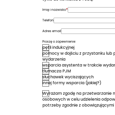
*
Imię i nazwisko
Telefon
Adres email
Proszę o zapewnienie:
pętli indukcyjnej
pomocy w dojściu z przystanku lub 
wydarzenia
wsparcia asystenta w trakcie wyda
tłumacza PJM
słuchawek wyciszających
innej formy wsparcia (jakiej?)
Wyrażam zgodę na przetwarzanie 
*
Zgoda
osobowych w celu udzielenia odpowi
potrzeby zgodnie z obowiązującymi