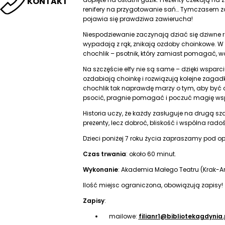
KONTAKT
renifery na przygotowanie sań… Tymczasem 
pojawia się prawdziwa zawierucha!
Niespodziewanie zaczynają dziać się dziwne rz
wypadają z rąk, znikają ozdoby choinkowe. W 
chochlik – psotnik, który zamiast pomagać, wol
Na szczęście elfy nie są same – dzięki wsparc
ozdabiają choinkę i rozwiązują kolejne zagadki
chochlik tak naprawdę marzy o tym, aby być 
psocić, pragnie pomagać i poczuć magię wsp
Historia uczy, że każdy zasługuje na drugą sz
prezenty, lecz dobroć, bliskość i wspólna rado
Dzieci poniżej 7 roku życia zapraszamy pod o
Czas trwania
: około 60 minut.
Wykonanie
: Akademia Małego Teatru (Krak-Ar
Ilość miejsc ograniczona, obowiązują zapisy!
Zapisy
:
mailowe:
filianr1@bibliotekagdynia.