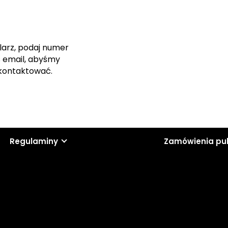
larz, podaj numer
s email, abyśmy
skontaktować.
Regulaminy
Zamówienia pu