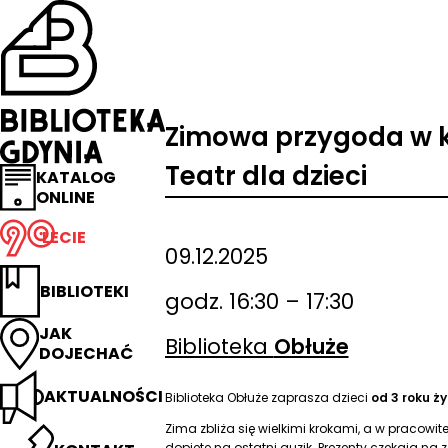
Przejdź
na
stronę
główną
Biblioteka
Gdynia
Zimowa przygoda w k
Teatr dla dzieci
KATALOG
ONLINE
LECIE
09.12.2025
BIBLIOTEKI
godz. 16:30 – 17:30
JAK
Biblioteka
Obłuże
DOJECHAĆ
AKTUALNOŚCI
Biblioteka Obłuże zaprasza dzieci
od 3 roku ży
Zima zbliża się wielkimi krokami, a w pracowit
dopięte na ostatni guzik. Prezenty czekają n