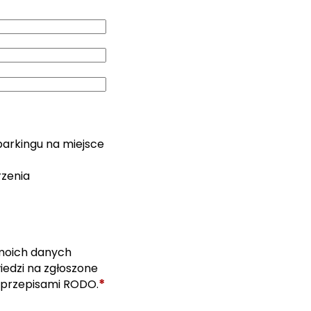
parkingu na miejsce
rzenia
moich danych
edzi na zgłoszone
*
 przepisami RODO.