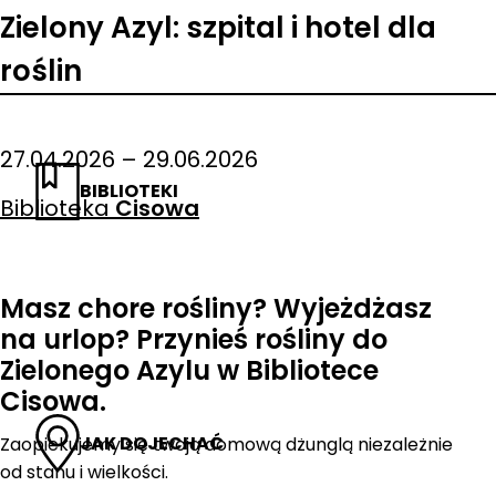
Zielony Azyl: szpital i hotel dla
roślin
27.04.2026 – 29.06.2026
BIBLIOTEKI
Biblioteka
Cisowa
Masz chore rośliny? Wyjeżdżasz
na urlop? Przynieś rośliny do
Zielonego Azylu w Bibliotece
Cisowa.
JAK DOJECHAĆ
Zaopiekujemy się twoją domową dżunglą niezależnie
od stanu i wielkości.