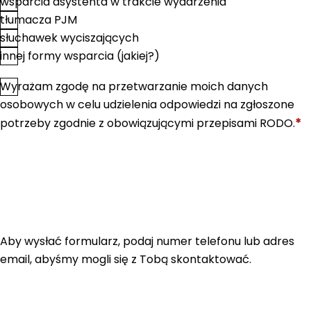
wsparcia asystenta w trakcie wydarzenia
tłumacza PJM
słuchawek wyciszających
innej formy wsparcia (jakiej?)
Wyrażam zgodę na przetwarzanie moich danych
*
Zgoda
osobowych w celu udzielenia odpowiedzi na zgłoszone
*
potrzeby zgodnie z obowiązującymi przepisami RODO.
Aby wysłać formularz, podaj numer telefonu lub adres
email, abyśmy mogli się z Tobą skontaktować.