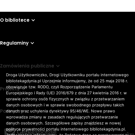
O bibliotece
Regulaminy
Zamówienia publiczne
Droga Użytkowniczko, Drogi Użytkowniku portalu internetowego
bibliotekagdynia.pl Uprzejmie informujemy, że od 25 maja 2018 r.
obowiązuje tzw. RODO, czyli Rozporządzenie Parlamentu
Projekty
Europejskiego i Rady (UE) 2016/679 z dnia 27 kwietnia 2016 r. w
sprawie ochrony osób fizycznych w związku z przetwarzaniem
danych osobowych i w sprawie swobodnego przepływu takich
Partnerzy
danych oraz uchylenia dyrektywy 95/46/WE. Nowe prawo
Rozmiar
wprowadza zmiany w zasadach regulujących przetwarzanie
domyślna czcionka
A
danych osobowych. Szczegółowe zapisy znajdziesz w nowej
czcionki
większa czcionka
A
KONTRAST:
ZWIĘKSZ
polityce prywatności portalu internetowego bibliotekagdynia.pl.
Jednocześnie informujemy, że Państwa dane są przetwarzane w