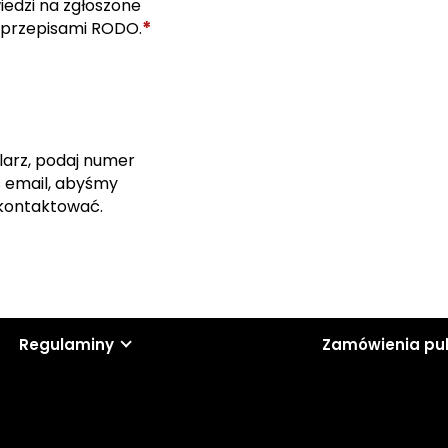
edzi na zgłoszone
*
 przepisami RODO.
larz, podaj numer
s email, abyśmy
skontaktować.
Regulaminy
Zamówienia pu