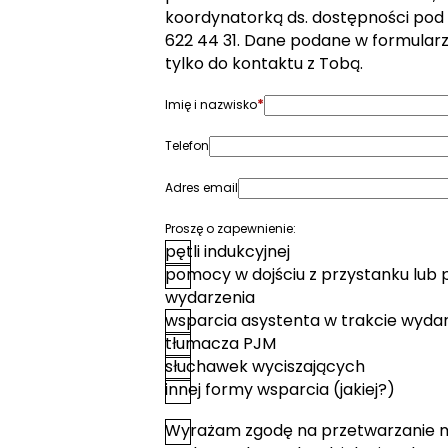
koordynatorką ds. dostępności pod
622 44 31. Dane podane w formular
tylko do kontaktu z Tobą.
*
Imię i nazwisko
Telefon
Adres email
Proszę o zapewnienie:
pętli indukcyjnej
pomocy w dojściu z przystanku lub 
wydarzenia
wsparcia asystenta w trakcie wyda
tłumacza PJM
słuchawek wyciszających
innej formy wsparcia (jakiej?)
Wyrażam zgodę na przetwarzanie 
*
Zgoda