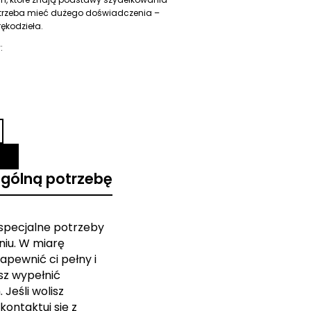
 trzeba mieć dużego doświadczenia –
ękodzieła.
:
ególną potrzebę
 specjalne potrzeby
iu. W miarę
apewnić ci pełny i
sz wypełnić
Jeśli wolisz
kontaktuj się z