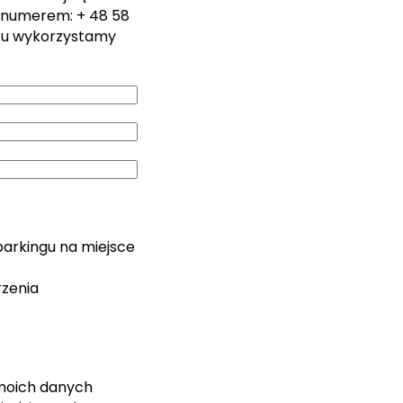
 numerem: + 48 58
zu wykorzystamy
parkingu na miejsce
rzenia
moich danych