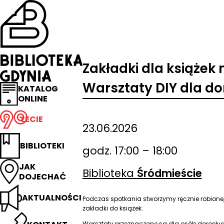
Przejdź
na
stronę
główną
Biblioteka
Gdynia
Zakładki dla książek 
Warsztaty DIY dla do
KATALOG
ONLINE
LECIE
23.06.2026
BIBLIOTEKI
godz. 17:00 – 18:00
JAK
Biblioteka
Śródmieście
DOJECHAĆ
AKTUALNOŚCI
Podczas spotkania stworzymy ręcznie robione, 
zakładki do książek.
Warsztaty przeznaczone są dla osób dorosłyc