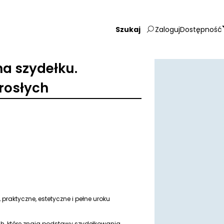
Zaloguj
Dostępność
Wpisz
szukaną
frazę:
na szydełku.
rosłych
praktyczne, estetyczne i pełne uroku
h, które znają podstawy szydełkowania