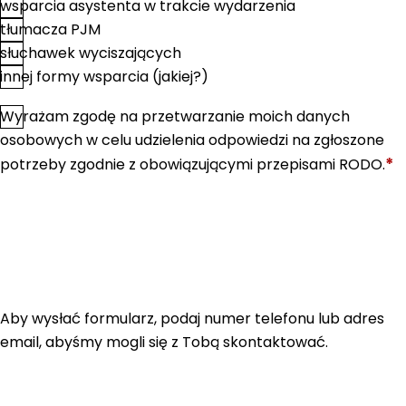
wsparcia asystenta w trakcie wydarzenia
tłumacza PJM
słuchawek wyciszających
innej formy wsparcia (jakiej?)
Wyrażam zgodę na przetwarzanie moich danych
*
Zgoda
osobowych w celu udzielenia odpowiedzi na zgłoszone
*
potrzeby zgodnie z obowiązującymi przepisami RODO.
Aby wysłać formularz, podaj numer telefonu lub adres
email, abyśmy mogli się z Tobą skontaktować.