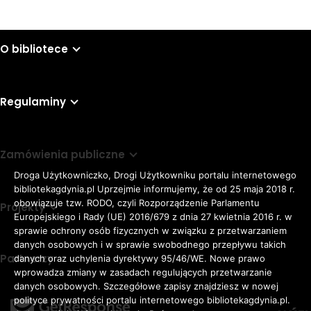
O bibliotece
Regulaminy
Zamówienia publiczne
Droga Użytkowniczko, Drogi Użytkowniku portalu internetowego
bibliotekagdynia.pl Uprzejmie informujemy, że od 25 maja 2018 r.
obowiązuje tzw. RODO, czyli Rozporządzenie Parlamentu
Projekty
Europejskiego i Rady (UE) 2016/679 z dnia 27 kwietnia 2016 r. w
sprawie ochrony osób fizycznych w związku z przetwarzaniem
danych osobowych i w sprawie swobodnego przepływu takich
Partnerzy
danych oraz uchylenia dyrektywy 95/46/WE. Nowe prawo
Rozmiar
wprowadza zmiany w zasadach regulujących przetwarzanie
domyślna czcionka
A
danych osobowych. Szczegółowe zapisy znajdziesz w nowej
czcionki
większa czcionka
A
KONTRAST:
ZWIĘKSZ
polityce prywatności portalu internetowego bibliotekagdynia.pl.