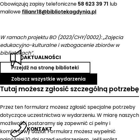
Obowiązują zapisy telefoniczne
58 623 39 71
lub
mailowe
filianr18@bibliotekagdynia.pl
W ramach projektu BO (2023/CHY/0002): ,,Zajęcia
edukacyjno-kulturalne i wzbogacenie zbiorów w
bibliotekach”.
AKTUALNOŚCI
Przejdź na stronę biblioteki
Zobacz wszystkie wydarzenia
Tutaj możesz zgłosić szczególną potrzebę
Przez ten formularz możesz zgłosić specjalne potrzeby
dotyczące uczestnictwa w wydarzeniu. W miarę naszych
możliwości postaramy się zapewnić ci pełny i
KONTAKT
komfortowy udział. Formularz możesz wypełnić
najpóźniej 10 dni przed wydarzeniem. Jeśli wolisz