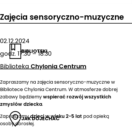
Zajęcia sensoryczno-muzyczne
02.12.2024
BIBLIOTEKI
godz. 17:30 – 18:30
Biblioteka
Chylonia Centrum
Zapraszamy na zajęcia sensoryczno-muzyczne w
Bibliotece Chylonia Centrum. W atmosferze dobrej
zabawy będziemy
wspierać rozwój wszystkich
zmysłów dziecka
.
Zapraszamy
dzieci w wieku 2-5 lat
pod opieką
JAK DOJECHAĆ
osoby dorosłej.