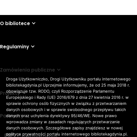
O bibliotece
Regulaminy
Zamówienia publiczne
Droga Użytkowniczko, Drogi Użytkowniku portalu internetowego
bibliotekagdynia.pl Uprzejmie informujemy, że od 25 maja 2018 r.
obowiązuje tzw. RODO, czyli Rozporządzenie Parlamentu
Projekty
Europejskiego i Rady (UE) 2016/679 z dnia 27 kwietnia 2016 r. w
sprawie ochrony osób fizycznych w związku z przetwarzaniem
danych osobowych i w sprawie swobodnego przepływu takich
Partnerzy
danych oraz uchylenia dyrektywy 95/46/WE. Nowe prawo
Rozmiar
wprowadza zmiany w zasadach regulujących przetwarzanie
domyślna czcionka
A
danych osobowych. Szczegółowe zapisy znajdziesz w nowej
czcionki
większa czcionka
A
KONTRAST:
ZWIĘKSZ
polityce prywatności portalu internetowego bibliotekagdynia.pl.