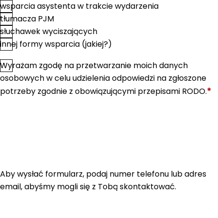
wsparcia asystenta w trakcie wydarzenia
tłumacza PJM
słuchawek wyciszających
innej formy wsparcia (jakiej?)
Wyrażam zgodę na przetwarzanie moich danych
*
Zgoda
osobowych w celu udzielenia odpowiedzi na zgłoszone
*
potrzeby zgodnie z obowiązującymi przepisami RODO.
Aby wysłać formularz, podaj numer telefonu lub adres
email, abyśmy mogli się z Tobą skontaktować.