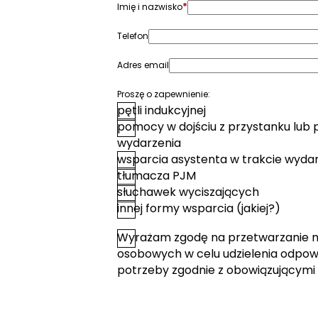
*
Imię i nazwisko
Telefon
Adres email
Proszę o zapewnienie:
pętli indukcyjnej
pomocy w dojściu z przystanku lub 
wydarzenia
wsparcia asystenta w trakcie wyda
tłumacza PJM
słuchawek wyciszających
innej formy wsparcia (jakiej?)
Wyrażam zgodę na przetwarzanie 
*
Zgoda
osobowych w celu udzielenia odpowi
potrzeby zgodnie z obowiązującymi