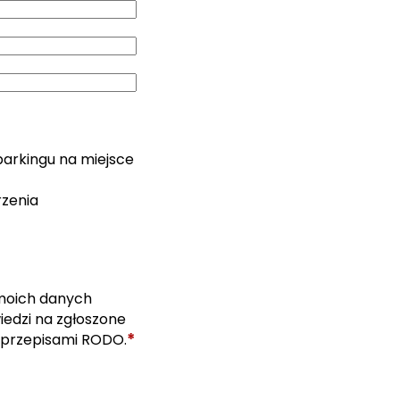
parkingu na miejsce
rzenia
moich danych
edzi na zgłoszone
*
 przepisami RODO.