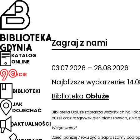
Przejdź
na
stronę
główną
Biblioteka
Gdynia
Zagraj z nami
KATALOG
ONLINE
03.07.2026 – 28.08.2026
LECIE
Najbliższe wydarzenie: 14.0
BIBLIOTEKI
Biblioteka
Obłuże
JAK
DOJECHAĆ
Biblioteka Obłuże zaprasza wszystkich na lip
puzzli oraz rozgrywek gier: planszowych, z Mag
AKTUALNOŚCI
Wstęp wolny!
Dzieci poniżej 7 roku życia zapraszamy pod op