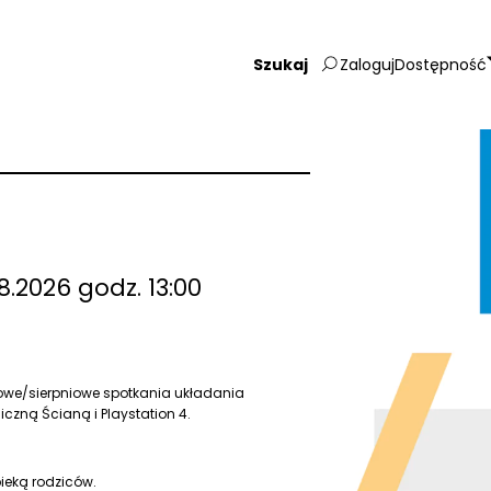
Zaloguj
Dostępność
Wpisz
szukaną
frazę:
8.2026 godz. 13:00
cowe/sierpniowe spotkania układania
iczną Ścianą i Playstation 4.
ieką rodziców.