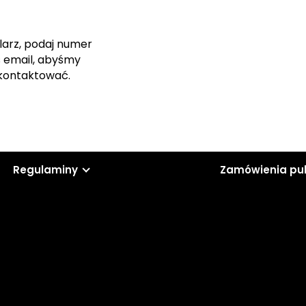
larz, podaj numer
s email, abyśmy
skontaktować.
Regulaminy
Zamówienia pu