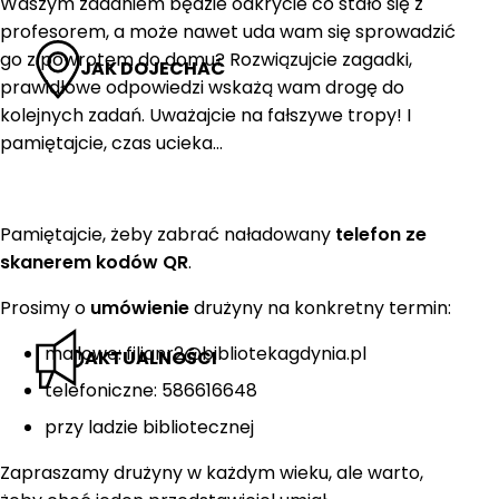
Waszym zadaniem będzie odkrycie co stało się z
profesorem, a może nawet uda wam się sprowadzić
go z powrotem do domu? Rozwiązujcie zagadki,
JAK DOJECHAĆ
prawidłowe odpowiedzi wskażą wam drogę do
kolejnych zadań. Uważajcie na fałszywe tropy! I
pamiętajcie, czas ucieka…
Pamiętajcie, żeby zabrać naładowany
telefon ze
skanerem kodów QR
.
Prosimy o
umówienie
drużyny na konkretny termin:
mailowe: filianr2@bibliotekagdynia.pl
AKTUALNOŚCI
telefoniczne: 586616648
przy ladzie bibliotecznej
Zapraszamy drużyny w każdym wieku, ale warto,