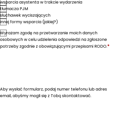
wsparcia asystenta w trakcie wydarzenia
tłumacza PJM
słuchawek wyciszających
innej formy wsparcia (jakiej?)
Wyrażam zgodę na przetwarzanie moich danych
*
Zgoda
osobowych w celu udzielenia odpowiedzi na zgłoszone
*
potrzeby zgodnie z obowiązującymi przepisami RODO.
Aby wysłać formularz, podaj numer telefonu lub adres
email, abyśmy mogli się z Tobą skontaktować.