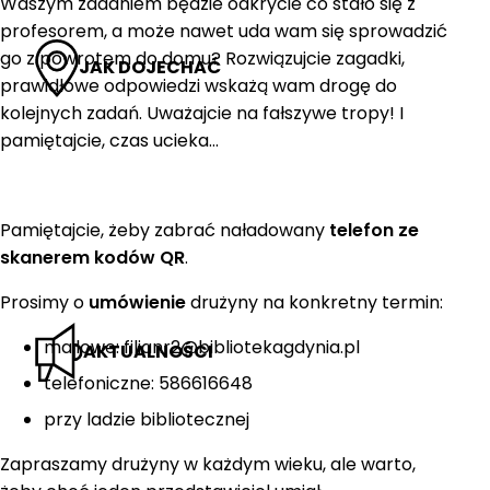
Waszym zadaniem będzie odkrycie co stało się z
profesorem, a może nawet uda wam się sprowadzić
go z powrotem do domu? Rozwiązujcie zagadki,
JAK DOJECHAĆ
prawidłowe odpowiedzi wskażą wam drogę do
kolejnych zadań. Uważajcie na fałszywe tropy! I
pamiętajcie, czas ucieka…
Pamiętajcie, żeby zabrać naładowany
telefon ze
skanerem kodów QR
.
Prosimy o
umówienie
drużyny na konkretny termin:
mailowe: filianr2@bibliotekagdynia.pl
AKTUALNOŚCI
telefoniczne: 586616648
przy ladzie bibliotecznej
Zapraszamy drużyny w każdym wieku, ale warto,