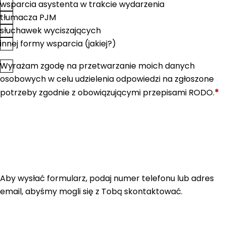
wsparcia asystenta w trakcie wydarzenia
tłumacza PJM
słuchawek wyciszających
innej formy wsparcia (jakiej?)
Wyrażam zgodę na przetwarzanie moich danych
*
Zgoda
osobowych w celu udzielenia odpowiedzi na zgłoszone
*
potrzeby zgodnie z obowiązującymi przepisami RODO.
Aby wysłać formularz, podaj numer telefonu lub adres
email, abyśmy mogli się z Tobą skontaktować.