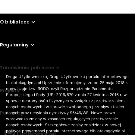
O bibliotece
Regulaminy
Zamówienia publiczne
Droga Użytkowniczko, Drogi Użytkowniku portalu internetowego
bibliotekagdynia.pl Uprzejmie informujemy, że od 25 maja 2018 r.
obowiązuje tzw. RODO, czyli Rozporządzenie Parlamentu
Projekty
Europejskiego i Rady (UE) 2016/679 z dnia 27 kwietnia 2016 r. w
sprawie ochrony osób fizycznych w związku z przetwarzaniem
danych osobowych i w sprawie swobodnego przepływu takich
Partnerzy
danych oraz uchylenia dyrektywy 95/46/WE. Nowe prawo
Rozmiar
wprowadza zmiany w zasadach regulujących przetwarzanie
domyślna czcionka
A
danych osobowych. Szczegółowe zapisy znajdziesz w nowej
czcionki
większa czcionka
A
KONTRAST:
ZWIĘKSZ
polityce prywatności portalu internetowego bibliotekagdynia.pl.