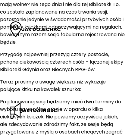
mają wolne? Nie tego dnia i nie dla tej Biblioteki! To,
co zostało zaplanowane na czas trwania sesji,
pozostanie jedynie w świadomości przybyłych osób i
pomiędzy książkami odpoczywającymi na regałach,
JAK DOJECHAĆ
bowiem tym razem sesja fabularna rejestrowana nie
będzie.
Przygodę najpewniej przeżyją cztery postacie,
pchane ciekawością czterech osób – łączonej ekipy
Biblioteki Gdynia oraz Niecnych RPG-ów.
Teraz prosimy o uwagę większą, niż wykazuje
polujące kitku na kawałek sznurka:
Po planowanej sesji będziemy mieć dwa terminy do
wyboru na wspólne granie w oparciu o kilka
AKTUALNOŚCI
ciekawych książek. Nie powiemy oczywiście jakich,
ale zdecydowanie zdradzimy fakt, że sesje będą
przygotowane z myślą o osobach chcących zagrać