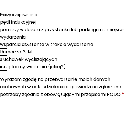
Proszę o zapewnienie:
pętli indukcyjnej
pomocy w dojściu z przystanku lub parkingu na miejsce
wydarzenia
wsparcia asystenta w trakcie wydarzenia
tłumacza PJM
słuchawek wyciszających
innej formy wsparcia (jakiej?)
Wyrażam zgodę na przetwarzanie moich danych
*
Zgoda
osobowych w celu udzielenia odpowiedzi na zgłoszone
*
potrzeby zgodnie z obowiązującymi przepisami RODO.