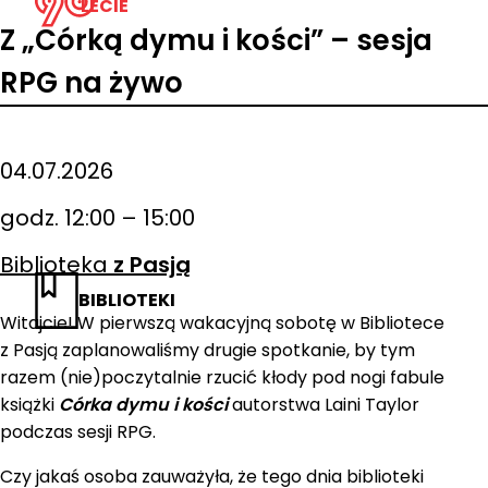
LECIE
Z „Córką dymu i kości” – sesja
RPG na żywo
04.07.2026
godz. 12:00 – 15:00
Biblioteka
z Pasją
BIBLIOTEKI
Witajcie! W pierwszą wakacyjną sobotę w Bibliotece
z Pasją zaplanowaliśmy drugie spotkanie, by tym
razem (nie)poczytalnie rzucić kłody pod nogi fabule
książki
Córka dymu i kości
autorstwa Laini Taylor
podczas sesji RPG.
Czy jakaś osoba zauważyła, że tego dnia biblioteki