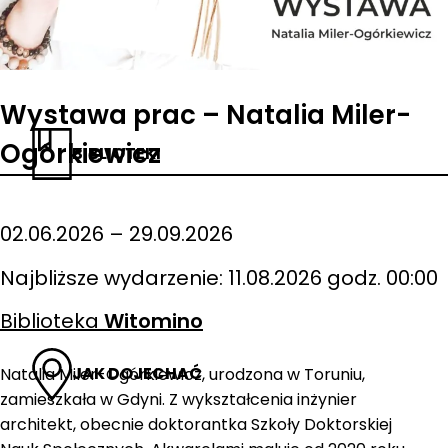
Wystawa prac – Natalia Miler-
Ogórkiewicz
BIBLIOTEKI
02.06.2026 – 29.09.2026
Najbliższe wydarzenie: 11.08.2026 godz. 00:00
Biblioteka
Witomino
JAK DOJECHAĆ
Natalia Miler-Ogórkiewicz, urodzona w Toruniu,
zamieszkała w Gdyni. Z wykształcenia inżynier
architekt, obecnie doktorantka Szkoły Doktorskiej