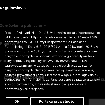
Regulaminy
Zamówienia publiczne
Droga Użytkowniczko, Drogi Użytkowniku portalu internetowego
bibliotekagdynia.pl Uprzejmie informujemy, że od 25 maja 2018 r.
obowiązuje tzw. RODO, czyli Rozporządzenie Parlamentu
Projekty
Europejskiego i Rady (UE) 2016/679 z dnia 27 kwietnia 2016 r. w
sprawie ochrony osób fizycznych w związku z przetwarzaniem
danych osobowych i w sprawie swobodnego przepływu takich
Partnerzy
danych oraz uchylenia dyrektywy 95/46/WE. Nowe prawo
Rozmiar
wprowadza zmiany w zasadach regulujących przetwarzanie
domyślna czcionka
A
danych osobowych. Szczegółowe zapisy znajdziesz w nowej
czcionki
większa czcionka
A
KONTRAST:
ZWIĘKSZ
polityce prywatności portalu internetowego bibliotekagdynia.pl.
duża czcionka
Jednocześnie informujemy, że Państwa dane są przetwarzane w
A
ODSTĘPY
sposób bezpieczny, z należytą starannością i zgodnie z
W
obowiązującymi przepisami.
TEKŚCIE:
OK
Polityka prywatności
Zaloguj
Dostępność