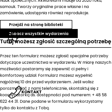
Nauk Społecznych. Akwarelami maluje od 2020 roku,
samouk. Tworzy oryginalne prace własne i na
zamówienie, udostępnia również reprodukcje.
Przejdź na stronę biblioteki
Zobacz wszystkie wydarzenia
AKTUALNOŚCI
Tutaj możesz zgłosić szczególną potrzebę
Przez ten formularz możesz zgłosić specjalne potrzeby
dotyczące uczestnictwa w wydarzeniu. W miarę naszych
możliwości postaramy się zapewnić ci pełny i
komfortowy udział. Formularz możesz wypełnić
najpóźniej 10 dni przed wydarzeniem. Jeśli wolisz
porozmawiać z nami telefonicznie, skontaktuj się z
KONTAKT
koordynatorką ds. dostępności pod numerem: + 48 58
622 44 31. Dane podane w formularzu wykorzystamy
tylko do kontaktu z Tobą.