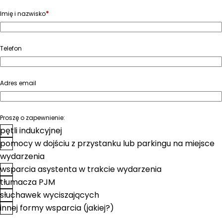
*
Imię i nazwisko
Telefon
Adres email
Proszę o zapewnienie:
pętli indukcyjnej
pomocy w dojściu z przystanku lub parkingu na miejsce
wydarzenia
wsparcia asystenta w trakcie wydarzenia
tłumacza PJM
słuchawek wyciszających
innej formy wsparcia (jakiej?)