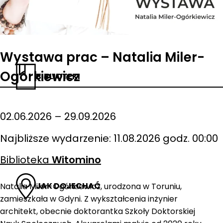
Wystawa prac – Natalia Miler-
Ogórkiewicz
BIBLIOTEKI
02.06.2026 – 29.09.2026
Najbliższe wydarzenie: 11.08.2026 godz. 00:00
Biblioteka
Witomino
JAK DOJECHAĆ
Natalia Miler-Ogórkiewicz, urodzona w Toruniu,
zamieszkała w Gdyni. Z wykształcenia inżynier
architekt, obecnie doktorantka Szkoły Doktorskiej