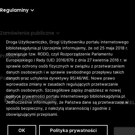
Regulaminy
Zamówienia publiczne
Droga Użytkowniczko, Drogi Użytkowniku portalu internetowego
bibliotekagdynia.pl Uprzejmie informujemy, że od 25 maja 2018 r.
obowiązuje tzw. RODO, czyli Rozporządzenie Parlamentu
Projekty
Europejskiego i Rady (UE) 2016/679 z dnia 27 kwietnia 2016 r. w
sprawie ochrony osób fizycznych w związku z przetwarzaniem
danych osobowych i w sprawie swobodnego przepływu takich
Partnerzy
danych oraz uchylenia dyrektywy 95/46/WE. Nowe prawo
Rozmiar
wprowadza zmiany w zasadach regulujących przetwarzanie
domyślna czcionka
A
danych osobowych. Szczegółowe zapisy znajdziesz w nowej
czcionki
większa czcionka
A
KONTRAST:
ZWIĘKSZ
polityce prywatności portalu internetowego bibliotekagdynia.pl.
duża czcionka
Jednocześnie informujemy, że Państwa dane są przetwarzane w
A
ODSTĘPY
sposób bezpieczny, z należytą starannością i zgodnie z
W
obowiązującymi przepisami.
TEKŚCIE:
OK
Polityka prywatności
Zaloguj
Dostępność