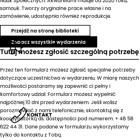
Nauk Społecznych. Akwarelami maluje od 2020 roku,
samouk. Tworzy oryginalne prace własne i na
zamówienie, udostępnia również reprodukcje.
Przejdź na stronę biblioteki
Zobacz wszystkie wydarzenia
AKTUALNOŚCI
Tutaj możesz zgłosić szczególną potrzebę
Przez ten formularz możesz zgłosić specjalne potrzeby
dotyczące uczestnictwa w wydarzeniu. W miarę naszych
możliwości postaramy się zapewnić ci pełny i
komfortowy udział. Formularz możesz wypełnić
najpóźniej 10 dni przed wydarzeniem. Jeśli wolisz
porozmawiać z nami telefonicznie, skontaktuj się z
KONTAKT
koordynatorką ds. dostępności pod numerem: + 48 58
622 44 31. Dane podane w formularzu wykorzystamy
tylko do kontaktu z Tobą.