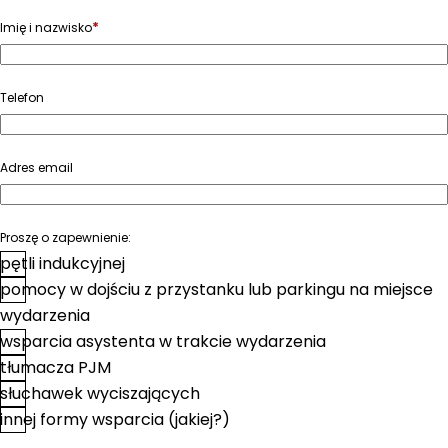
*
Imię i nazwisko
Telefon
Adres email
Proszę o zapewnienie:
pętli indukcyjnej
pomocy w dojściu z przystanku lub parkingu na miejsce
wydarzenia
wsparcia asystenta w trakcie wydarzenia
tłumacza PJM
słuchawek wyciszających
innej formy wsparcia (jakiej?)