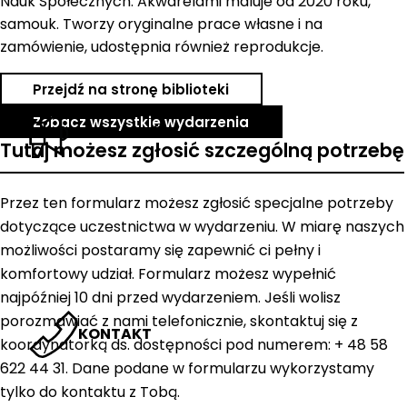
Nauk Społecznych. Akwarelami maluje od 2020 roku,
samouk. Tworzy oryginalne prace własne i na
zamówienie, udostępnia również reprodukcje.
Przejdź na stronę biblioteki
Zobacz wszystkie wydarzenia
AKTUALNOŚCI
Tutaj możesz zgłosić szczególną potrzebę
Przez ten formularz możesz zgłosić specjalne potrzeby
dotyczące uczestnictwa w wydarzeniu. W miarę naszych
możliwości postaramy się zapewnić ci pełny i
komfortowy udział. Formularz możesz wypełnić
najpóźniej 10 dni przed wydarzeniem. Jeśli wolisz
porozmawiać z nami telefonicznie, skontaktuj się z
KONTAKT
koordynatorką ds. dostępności pod numerem: + 48 58
622 44 31. Dane podane w formularzu wykorzystamy
tylko do kontaktu z Tobą.