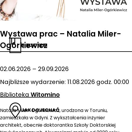
Wystawa prac – Natalia Miler-
Ogórkiewicz
BIBLIOTEKI
02.06.2026 – 29.09.2026
Najbliższe wydarzenie: 11.08.2026 godz. 00:00
Biblioteka
Witomino
JAK DOJECHAĆ
Natalia Miler-Ogórkiewicz, urodzona w Toruniu,
zamieszkała w Gdyni. Z wykształcenia inżynier
architekt, obecnie doktorantka Szkoły Doktorskiej