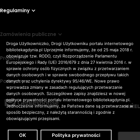
Regulaminy
Zamówienia publiczne
Droga Użytkowniczko, Drogi Użytkowniku portalu internetowego
bibliotekagdynia.pl Uprzejmie informujemy, że od 25 maja 2018 r.
obowiązuje tzw. RODO, czyli Rozporządzenie Parlamentu
Projekty
Europejskiego i Rady (UE) 2016/679 z dnia 27 kwietnia 2016 r. w
sprawie ochrony osób fizycznych w związku z przetwarzaniem
danych osobowych i w sprawie swobodnego przepływu takich
Partnerzy
danych oraz uchylenia dyrektywy 95/46/WE. Nowe prawo
Rozmiar
wprowadza zmiany w zasadach regulujących przetwarzanie
domyślna czcionka
A
danych osobowych. Szczegółowe zapisy znajdziesz w nowej
czcionki
większa czcionka
A
KONTRAST:
ZWIĘKSZ
polityce prywatności portalu internetowego bibliotekagdynia.pl.
duża czcionka
Jednocześnie informujemy, że Państwa dane są przetwarzane w
A
ODSTĘPY
sposób bezpieczny, z należytą starannością i zgodnie z
W
obowiązującymi przepisami.
TEKŚCIE:
OK
Polityka prywatności
Zaloguj
Dostępność