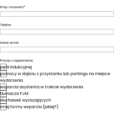
*
Imię i nazwisko
Telefon
Adres email
Proszę o zapewnienie:
pętli indukcyjnej
pomocy w dojściu z przystanku lub parkingu na miejsce
wydarzenia
wsparcia asystenta w trakcie wydarzenia
tłumacza PJM
słuchawek wyciszających
innej formy wsparcia (jakiej?)