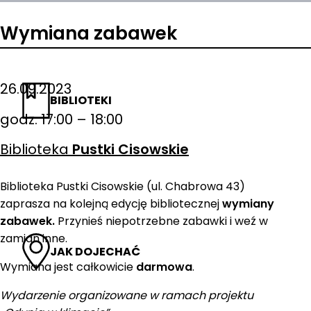
Wymiana zabawek
26.09.2023
BIBLIOTEKI
godz. 17:00 – 18:00
Biblioteka
Pustki Cisowskie
Biblioteka Pustki Cisowskie (ul. Chabrowa 43)
zaprasza na kolejną edycję bibliotecznej
wymiany
zabawek.
Przynieś niepotrzebne zabawki i weź w
zamian inne.
JAK DOJECHAĆ
Wymiana jest całkowicie
darmowa
.
Wydarzenie organizowane w ramach projektu