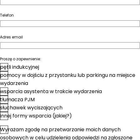
Telefon
Adres email
Proszę o zapewnienie:
pętli indukcyjnej
pomocy w dojściu z przystanku lub parkingu na miejsce
wydarzenia
wsparcia asystenta w trakcie wydarzenia
tłumacza PJM
słuchawek wyciszających
innej formy wsparcia (jakiej?)
Wyrażam zgodę na przetwarzanie moich danych
*
Zgoda
osobowych w celu udzielenia odpowiedzi na zgłoszone