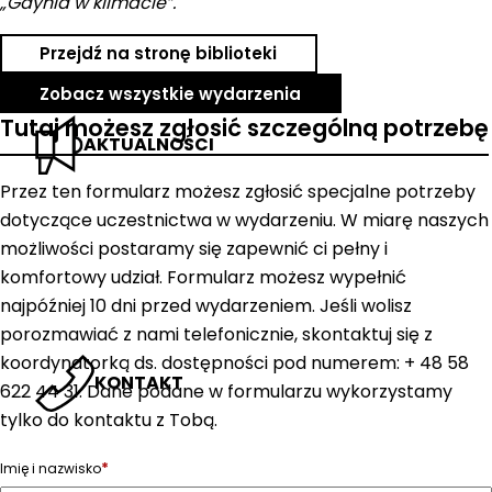
„Gdynia w klimacie”.
Przejdź na stronę biblioteki
Zobacz wszystkie wydarzenia
Tutaj możesz zgłosić szczególną potrzebę
AKTUALNOŚCI
Przez ten formularz możesz zgłosić specjalne potrzeby
dotyczące uczestnictwa w wydarzeniu. W miarę naszych
możliwości postaramy się zapewnić ci pełny i
komfortowy udział. Formularz możesz wypełnić
najpóźniej 10 dni przed wydarzeniem. Jeśli wolisz
porozmawiać z nami telefonicznie, skontaktuj się z
koordynatorką ds. dostępności pod numerem: + 48 58
KONTAKT
622 44 31. Dane podane w formularzu wykorzystamy
tylko do kontaktu z Tobą.
*
Imię i nazwisko