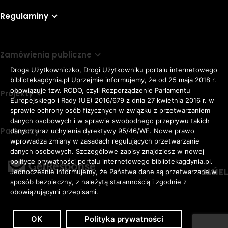
Regulaminy
Zamówienia publiczne
Droga Użytkowniczko, Drogi Użytkowniku portalu internetowego
bibliotekagdynia.pl Uprzejmie informujemy, że od 25 maja 2018 r.
obowiązuje tzw. RODO, czyli Rozporządzenie Parlamentu
Projekty
Europejskiego i Rady (UE) 2016/679 z dnia 27 kwietnia 2016 r. w
sprawie ochrony osób fizycznych w związku z przetwarzaniem
danych osobowych i w sprawie swobodnego przepływu takich
Partnerzy
danych oraz uchylenia dyrektywy 95/46/WE. Nowe prawo
Rozmiar
wprowadza zmiany w zasadach regulujących przetwarzanie
domyślna czcionka
A
danych osobowych. Szczegółowe zapisy znajdziesz w nowej
czcionki
większa czcionka
A
KONTRAST:
ZWIĘKSZ
polityce prywatności portalu internetowego bibliotekagdynia.pl.
duża czcionka
Jednocześnie informujemy, że Państwa dane są przetwarzane w
A
ODSTĘPY
sposób bezpieczny, z należytą starannością i zgodnie z
W
obowiązującymi przepisami.
TEKŚCIE:
OK
Polityka prywatności
Zaloguj
Dostępność