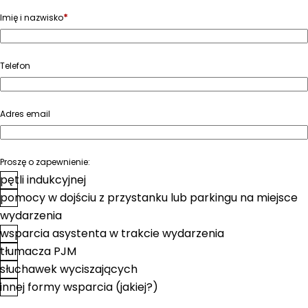
*
Imię i nazwisko
Telefon
Adres email
Proszę o zapewnienie:
pętli indukcyjnej
pomocy w dojściu z przystanku lub parkingu na miejsce
wydarzenia
wsparcia asystenta w trakcie wydarzenia
tłumacza PJM
słuchawek wyciszających
innej formy wsparcia (jakiej?)