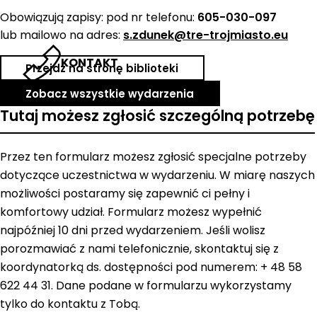
Obowiązują zapisy: pod nr telefonu:
605-030-097
lub mailowo na adres:
s.zdunek@tre-trojmiasto.eu
KONTAKT
Przejdź na stronę biblioteki
Zobacz wszystkie wydarzenia
Tutaj możesz zgłosić szczególną potrzebę
Przez ten formularz możesz zgłosić specjalne potrzeby
dotyczące uczestnictwa w wydarzeniu. W miarę naszych
możliwości postaramy się zapewnić ci pełny i
komfortowy udział. Formularz możesz wypełnić
najpóźniej 10 dni przed wydarzeniem. Jeśli wolisz
porozmawiać z nami telefonicznie, skontaktuj się z
koordynatorką ds. dostępności pod numerem: + 48 58
622 44 31. Dane podane w formularzu wykorzystamy
tylko do kontaktu z Tobą.