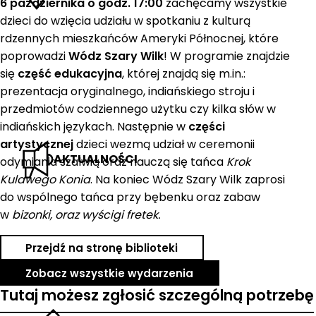
6 października o godz. 17:00
zachęcamy wszystkie
dzieci do wzięcia udziału w spotkaniu z kulturą
rdzennych mieszkańców Ameryki Północnej, które
poprowadzi
Wódz Szary Wilk
! W programie znajdzie
się
część edukacyjna
, której znajdą się m.in.:
prezentacja oryginalnego, indiańskiego stroju i
przedmiotów codziennego użytku czy kilka słów w
indiańskich językach. Następnie w
części
artystycznej
dzieci wezmą udział w ceremonii
AKTUALNOŚCI
odymiania szałwią oraz nauczą się tańca
Krok
Kulawego Konia
. Na koniec Wódz Szary Wilk zaprosi
do wspólnego tańca przy bębenku oraz zabaw
w
bizonki, oraz
wyścigi fretek.
Przejdź na stronę biblioteki
Zobacz wszystkie wydarzenia
Tutaj możesz zgłosić szczególną potrzebę