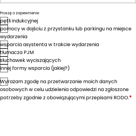
Proszę o zapewnienie:
pętli indukcyjnej
pomocy w dojściu z przystanku lub parkingu na miejsce
wydarzenia
wsparcia asystenta w trakcie wydarzenia
tłumacza PJM
słuchawek wyciszających
innej formy wsparcia (jakiej?)
Wyrażam zgodę na przetwarzanie moich danych
*
Zgoda
osobowych w celu udzielenia odpowiedzi na zgłoszone
*
potrzeby zgodnie z obowiązującymi przepisami RODO.