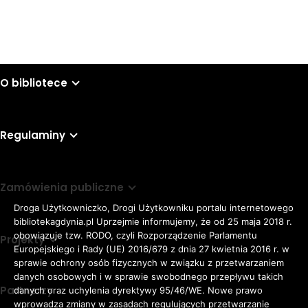
O bibliotece
Regulaminy
Zamówienia publiczne
Droga Użytkowniczko, Drogi Użytkowniku portalu internetowego
bibliotekagdynia.pl Uprzejmie informujemy, że od 25 maja 2018 r.
obowiązuje tzw. RODO, czyli Rozporządzenie Parlamentu
Projekty
Europejskiego i Rady (UE) 2016/679 z dnia 27 kwietnia 2016 r. w
sprawie ochrony osób fizycznych w związku z przetwarzaniem
danych osobowych i w sprawie swobodnego przepływu takich
Partnerzy
danych oraz uchylenia dyrektywy 95/46/WE. Nowe prawo
Rozmiar
wprowadza zmiany w zasadach regulujących przetwarzanie
domyślna czcionka
A