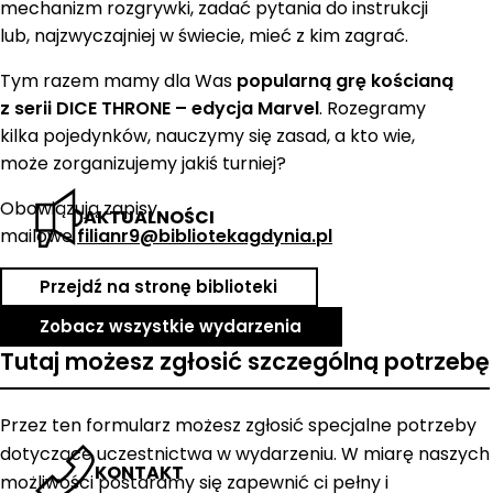
mechanizm rozgrywki, zadać pytania do instrukcji
lub, najzwyczajniej w świecie, mieć z kim zagrać.
Tym razem mamy dla Was
popularną grę kościaną
z serii DICE THRONE – edycja Marvel
. Rozegramy
kilka pojedynków, nauczymy się zasad, a kto wie,
może zorganizujemy jakiś turniej?
Obowiązują zapisy
AKTUALNOŚCI
mailowe
filianr9@bibliotekagdynia.pl
Przejdź na stronę biblioteki
Zobacz wszystkie wydarzenia
Tutaj możesz zgłosić szczególną potrzebę
Przez ten formularz możesz zgłosić specjalne potrzeby
dotyczące uczestnictwa w wydarzeniu. W miarę naszych
KONTAKT
możliwości postaramy się zapewnić ci pełny i