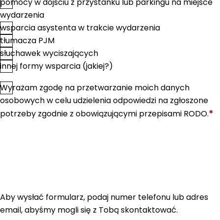
pomocy w dojściu z przystanku lub parkingu na miejsce
wydarzenia
wsparcia asystenta w trakcie wydarzenia
tłumacza PJM
słuchawek wyciszających
innej formy wsparcia (jakiej?)
Wyrażam zgodę na przetwarzanie moich danych
*
Zgoda
osobowych w celu udzielenia odpowiedzi na zgłoszone
*
potrzeby zgodnie z obowiązującymi przepisami RODO.
Aby wysłać formularz, podaj numer telefonu lub adres
email, abyśmy mogli się z Tobą skontaktować.