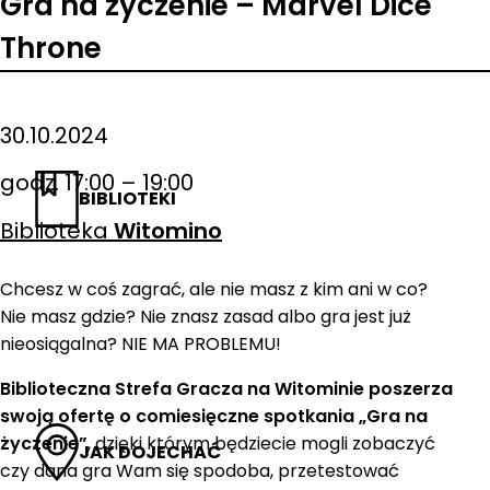
Gra na życzenie – Marvel Dice
Throne
30.10.2024
godz. 17:00 – 19:00
BIBLIOTEKI
Biblioteka
Witomino
Chcesz w coś zagrać, ale nie masz z kim ani w co?
Nie masz gdzie? Nie znasz zasad albo gra jest już
nieosiągalna? NIE MA PROBLEMU!
Biblioteczna Strefa Gracza na Witominie poszerza
swoją ofertę o comiesięczne spotkania „Gra na
życzenie”
, dzięki którym będziecie mogli zobaczyć
JAK DOJECHAĆ
czy dana gra Wam się spodoba, przetestować