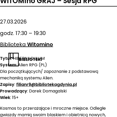
WiTOMIno GRAJ – Sesja RPG
27.03.2026
godz. 17:30 – 19:30
Biblioteka
Witomino
Tytuł
: HIBERNACULUM
BIBLIOTEKI
System
: Alien RPG (PL)
Dla początkujących/ zapoznanie z podstawową
mechaniką systemu Alien.
Zapisy
:
filianr9@bibliotekagdynia.pl
Prowadzący
: Darek Domagalski
Wiek
: 15+
Kosmos to przerażające i mroczne miejsce. Odległe
gwiazdy mamią swoim blaskiem i obietnicą nowych,