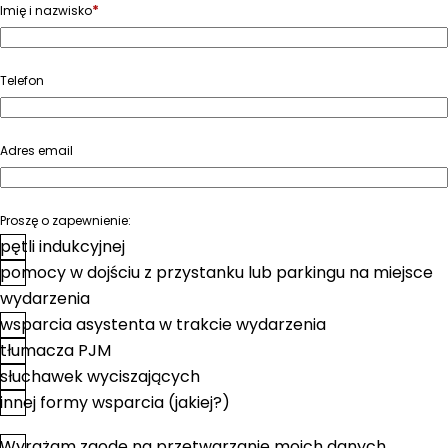
*
Imię i nazwisko
Telefon
Adres email
Proszę o zapewnienie:
pętli indukcyjnej
pomocy w dojściu z przystanku lub parkingu na miejsce
wydarzenia
wsparcia asystenta w trakcie wydarzenia
tłumacza PJM
słuchawek wyciszających
innej formy wsparcia (jakiej?)
Wyrażam zgodę na przetwarzanie moich danych
*
Zgoda