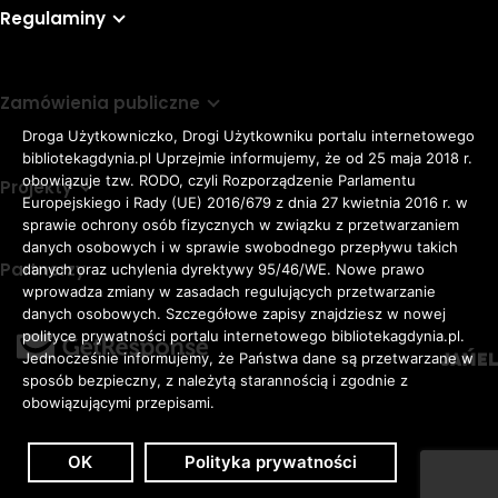
Regulaminy
Zamówienia publiczne
Droga Użytkowniczko, Drogi Użytkowniku portalu internetowego
bibliotekagdynia.pl Uprzejmie informujemy, że od 25 maja 2018 r.
obowiązuje tzw. RODO, czyli Rozporządzenie Parlamentu
Projekty
Europejskiego i Rady (UE) 2016/679 z dnia 27 kwietnia 2016 r. w
sprawie ochrony osób fizycznych w związku z przetwarzaniem
danych osobowych i w sprawie swobodnego przepływu takich
Partnerzy
danych oraz uchylenia dyrektywy 95/46/WE. Nowe prawo
Rozmiar
wprowadza zmiany w zasadach regulujących przetwarzanie
domyślna czcionka
A
danych osobowych. Szczegółowe zapisy znajdziesz w nowej
czcionki
większa czcionka
A
KONTRAST:
ZWIĘKSZ
polityce prywatności portalu internetowego bibliotekagdynia.pl.
duża czcionka
Jednocześnie informujemy, że Państwa dane są przetwarzane w
A
ODSTĘPY
sposób bezpieczny, z należytą starannością i zgodnie z
W
obowiązującymi przepisami.
TEKŚCIE:
OK
Polityka prywatności
Zaloguj
Dostępność