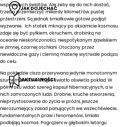
wspaniałych światów. Ale żeby się do nich dostać,
JAK DOJECHAĆ
trzeba przemierzyć miliardy kilometrów pustej
przestrzeni. Są jednak śmiałkowie gotowi podjąć
wyzwanie. Ich statek mknący po aksamicie kosmosu
zdaje się być pyłkiem, okruchem, drobinką na
oceanie nieskończoności, niespotykanym zjawiskiem
w zimnej, czarnej otchłani. Otoczony przez
niewidoczne gazy i ciemną materię wytrwale podąża
do celu.
Na pokładzie cisza przerywana jedynie monotonnym
AKTUALNOŚCI
szumem silników. Skąpe światło oświetla pokład. W
półmroku widać szereg kapsuł hibernacyjnych, a w
nich zamrożonych ludzi. Drobne, kruche stworzenia,
nieprzystosowane do życia w próżni, jeszcze
nierozumiejący zasad panujących we wszechświecie,
fundamentalnych praw i fenomenów, śmiało
podbijają kosmos. Pogrążeni w głębokim letargu