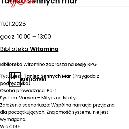
Taniec sennych mar
LECIE
11.01.2025
godz. 10:00 – 13:00
Biblioteka
Witomino
Biblioteka Witomino zaprasza na sesję RPG.
Tytuł sesji:
Taniec Sennych Mar
(Przygoda z
BIBLIOTEKI
podręcznika)
Osoba prowadząca: Bart
System: Vaesen – Mityczne Istoty,
Założenia scenariusza: Wspólna narracja przyjazna
dla początkujących. Znajomość systemu nie jest
wymagana.
Wiek: 18+