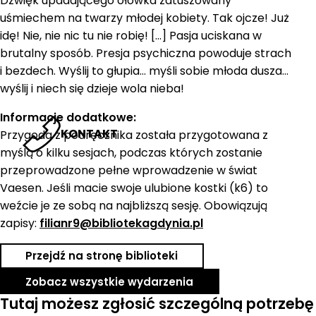
Dźwięk upadającego ołówka zatuszowany
uśmiechem na twarzy młodej kobiety. Tak ojcze! Już
idę! Nie, nie nic tu nie robię! […] Pasja uciskana w
brutalny sposób. Presja psychiczna powoduje strach
i bezdech. Wyślij to głupia… myśli sobie młoda dusza…
wyślij i niech się dzieje wola nieba!
Informacje dodatkowe:
KONTAKT
Przygoda z podręcznika została przygotowana z
myślą o kilku sesjach, podczas których zostanie
przeprowadzone pełne wprowadzenie w świat
Vaesen. Jeśli macie swoje ulubione kostki (k6) to
weźcie je ze sobą na najbliższą sesję. Obowiązują
zapisy:
filianr9@bibliotekagdynia.pl
Przejdź na stronę biblioteki
Zobacz wszystkie wydarzenia
Tutaj możesz zgłosić szczególną potrzebę