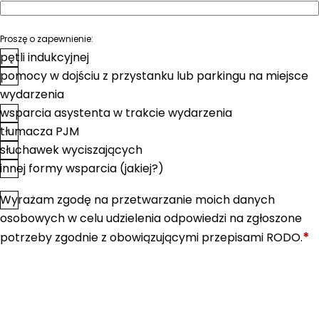
Proszę o zapewnienie:
pętli indukcyjnej
pomocy w dojściu z przystanku lub parkingu na miejsce
wydarzenia
wsparcia asystenta w trakcie wydarzenia
tłumacza PJM
słuchawek wyciszających
innej formy wsparcia (jakiej?)
Wyrażam zgodę na przetwarzanie moich danych
*
Zgoda
osobowych w celu udzielenia odpowiedzi na zgłoszone
*
potrzeby zgodnie z obowiązującymi przepisami RODO.