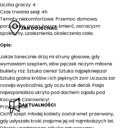
Liczba graczy: 4
Czas trwania sesji: 4h
Tematy niekomfortowe: Przemoc domowa,
porzucenie, groza, horror, śmierć, ostracyzm
JAK DOJECHAĆ
społeczny, uzależnienia, okaleczenia ciała.
Opis:
Jakże tanecznie drżą mi struny głosowe, gdy
wymawiam szeptem, słów pęczek niczym miłosne
bukiety róż. Sztuka cienia! Sztuka najpiękniejsza!
Sztuka godna królów i ich pięknych żon! Uczucia żar
rozwija wyobraźnia, gdy oczu brak detali. Pasja
najwspanialsza ukryta pod dachem zajadu pod
Kocurem Czarownicy!
AKTUALNOŚCI
Przybądźcie…
Cichy szept młodej kobiety został wnet przerwany,
gdy usłyszała kroki znajome jej od najmłodszych lat.