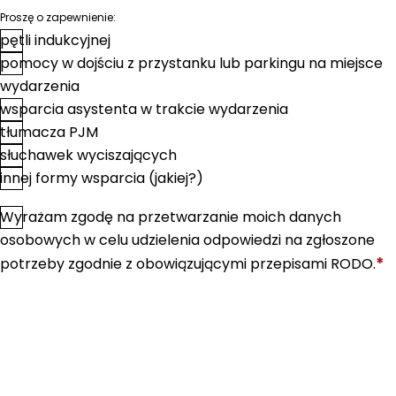
Proszę o zapewnienie:
pętli indukcyjnej
pomocy w dojściu z przystanku lub parkingu na miejsce
wydarzenia
wsparcia asystenta w trakcie wydarzenia
tłumacza PJM
słuchawek wyciszających
innej formy wsparcia (jakiej?)
Wyrażam zgodę na przetwarzanie moich danych
*
Zgoda
osobowych w celu udzielenia odpowiedzi na zgłoszone
*
potrzeby zgodnie z obowiązującymi przepisami RODO.