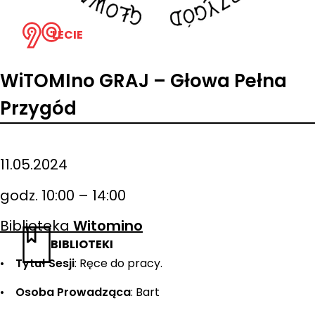
LECIE
WiTOMIno GRAJ – Głowa Pełna
Przygód
11.05.2024
godz. 10:00 – 14:00
Biblioteka
Witomino
BIBLIOTEKI
•
Tytuł Sesji
: Ręce do pracy.
•
Osoba Prowadząca
: Bart