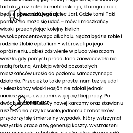
tartaku oraz zakładu meblarskiego, którego pracę
będzie prowadzić jego ojciec Jarl. Gdzie tam! Taki
AKTUALNOŚCI
pomysł nie może się udać – mówili mieszkańcy
wioski, przechylając kolejny kielich
wysokoprocentowego alkoholu. Nędza będzie tobie i
rodzinie żłobić epitafium – wtórowali po jego
opróżnieniu. Jakież zdziwienie w płuca wieszczom
weszło, gdy pomysł i praca Jarla zaowocowała nie
małą fortuną. Ambicja wśród pozostałych
mieszkańców urosła do poziomu samoczynnego
działania. Przecież to takie proste, nam też się uda!
> Mieszkańcy wioski Hasjön nie zdołali jednak
nacieszyć się, owocami swojej ciężkiej pracy. Po
KONTAKT
dwóch dniach budowy nowej karczmy oraz stawianiu
rusztowania przy kościele, jednemu z robotników
przydarzył się śmiertelny wypadek, który wstrzymał
wszystkie prace a te, generują koszty. Wystraszeni
oraz przesądni robotnicy, nie ośmielają się wznowić