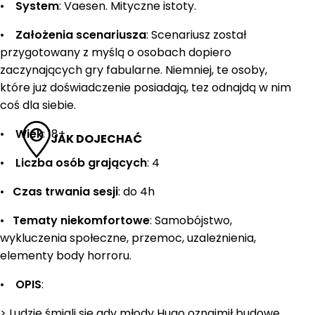
•
System
: Vaesen. Mityczne istoty.
•
Założenia scenariusza
: Scenariusz został
przygotowany z myślą o osobach dopiero
zaczynających gry fabularne. Niemniej, te osoby,
które już doświadczenie posiadają, tez odnajdą w nim
coś dla siebie.
•
Wiek
: 18+
JAK DOJECHAĆ
•
Liczba osób grających
: 4
•
Czas trwania sesji
: do 4h
•
Tematy niekomfortowe
: Samobójstwo,
wykluczenia społeczne, przemoc, uzależnienia,
elementy body horroru.
•
OPIS
:
> Ludzie śmiali się gdy młody Hugo oznajmił budowę