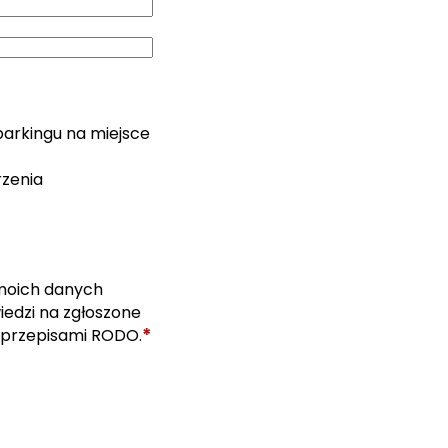
parkingu na miejsce
rzenia
moich danych
edzi na zgłoszone
*
 przepisami RODO.