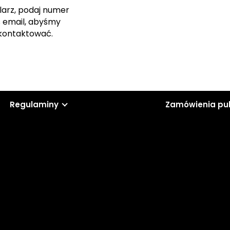
larz, podaj numer
s email, abyśmy
skontaktować.
Regulaminy
Zamówienia pu