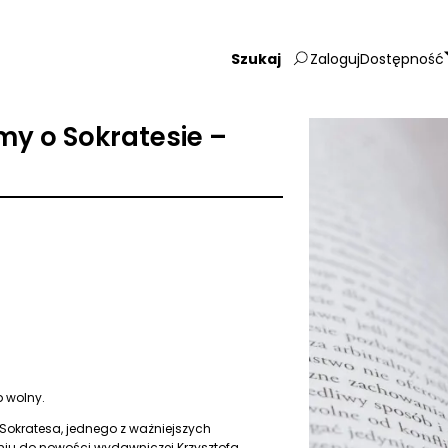
Zaloguj
Dostępność
Wpisz
szukaną
frazę:
my o Sokratesie –
p wolny.
 Sokratesa, jednego z ważniejszych
niu do nowości wydawniczej Krzysztofa