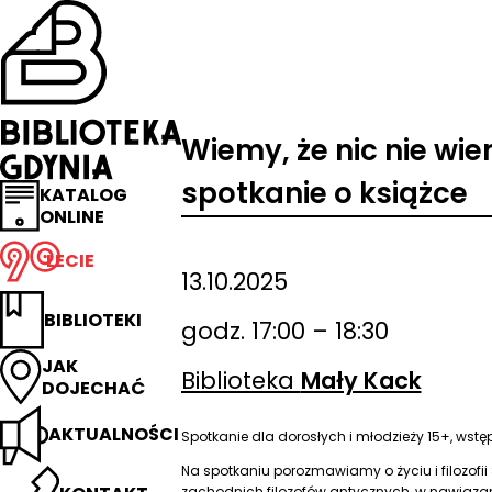
Przejdź
na
stronę
główną
Biblioteka
Gdynia
Wiemy, że nic nie wie
spotkanie o książce
KATALOG
ONLINE
LECIE
13.10.2025
BIBLIOTEKI
godz. 17:00 – 18:30
JAK
Biblioteka
Mały Kack
DOJECHAĆ
AKTUALNOŚCI
Spotkanie dla dorosłych i młodzieży 15+, wstę
Na spotkaniu porozmawiamy o życiu i filozofii
zachodnich filozofów antycznych, w nawiąza