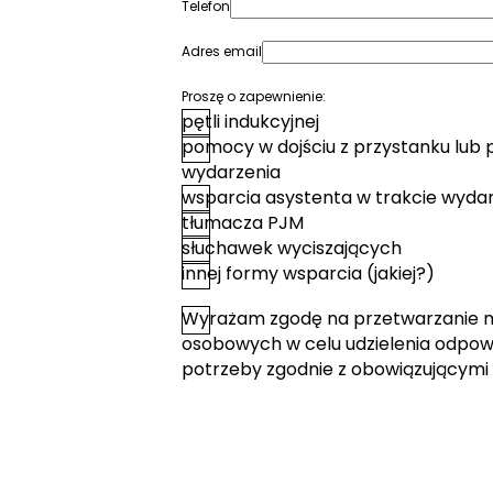
Telefon
Adres email
Proszę o zapewnienie:
pętli indukcyjnej
pomocy w dojściu z przystanku lub 
wydarzenia
wsparcia asystenta w trakcie wyda
tłumacza PJM
słuchawek wyciszających
innej formy wsparcia (jakiej?)
Wyrażam zgodę na przetwarzanie 
*
Zgoda
osobowych w celu udzielenia odpowi
potrzeby zgodnie z obowiązującymi