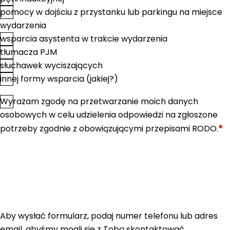
pomocy w dojściu z przystanku lub parkingu na miejsce
wydarzenia
wsparcia asystenta w trakcie wydarzenia
tłumacza PJM
słuchawek wyciszających
innej formy wsparcia (jakiej?)
Wyrażam zgodę na przetwarzanie moich danych
*
Zgoda
osobowych w celu udzielenia odpowiedzi na zgłoszone
*
potrzeby zgodnie z obowiązującymi przepisami RODO.
Aby wysłać formularz, podaj numer telefonu lub adres
email, abyśmy mogli się z Tobą skontaktować.