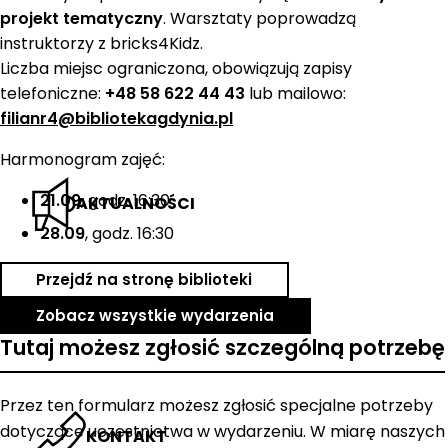
projekt tematyczny
. Warsztaty poprowadzą
instruktorzy z bricks4Kidz.
Liczba miejsc ograniczona, obowiązują zapisy
telefoniczne:
+48 58 622 44 43
lub mailowo:
filianr4@bibliotekagdynia.pl
Harmonogram zajęć:
21.09
, godz. 16:30
AKTUALNOŚCI
28.09
, godz. 16:30
Przejdź na stronę biblioteki
Zobacz wszystkie wydarzenia
Tutaj możesz zgłosić szczególną potrzebę
Przez ten formularz możesz zgłosić specjalne potrzeby
dotyczące uczestnictwa w wydarzeniu. W miarę naszych
KONTAKT