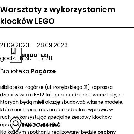
Warsztaty z wykorzystaniem
klocków LEGO
21.09.2023 – 28.09.2023
BIBLIOTEKI
godz. 16:30 – 17:30
Biblioteka
Pogórze
Biblioteka Pogórze (ul. Porębskiego 21) zaprasza
dzieci w wieku
5-12 lat
na niecodzienne warsztaty, na
których będą mieli okazję zbudować własne modele,
które następnie można samodzielnie wprawić w
ruch, wykorzystując specjalne zestawy klocków
oparte o
Lego® Technics
.
JAK DOJECHAĆ
Na każdym spotkaniu realizowany będzie
osobny