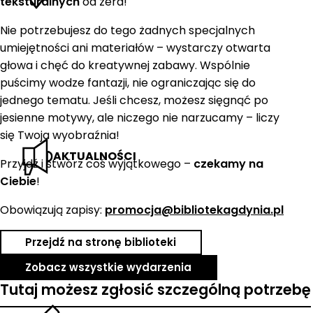
teksturalnych
od zera!
Nie potrzebujesz do tego żadnych specjalnych
umiejętności ani materiałów – wystarczy otwarta
głowa i chęć do kreatywnej zabawy. Wspólnie
puścimy wodze fantazji, nie ograniczając się do
jednego tematu. Jeśli chcesz, możesz sięgnąć po
jesienne motywy, ale niczego nie narzucamy – liczy
się Twoja wyobraźnia!
AKTUALNOŚCI
Przyjdź i stwórz coś wyjątkowego –
czekamy na
Ciebie
!
Obowiązują zapisy:
promocja@bibliotekagdynia.pl
Przejdź na stronę biblioteki
Zobacz wszystkie wydarzenia
Tutaj możesz zgłosić szczególną potrzebę