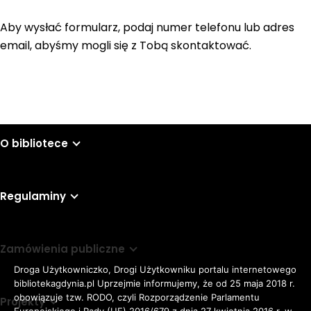
Aby wysłać formularz, podaj numer telefonu lub adres
email, abyśmy mogli się z Tobą skontaktować.
O bibliotece
Regulaminy
Zamówienia publiczne
Droga Użytkowniczko, Drogi Użytkowniku portalu internetowego
bibliotekagdynia.pl Uprzejmie informujemy, że od 25 maja 2018 r.
obowiązuje tzw. RODO, czyli Rozporządzenie Parlamentu
Projekty
Europejskiego i Rady (UE) 2016/679 z dnia 27 kwietnia 2016 r. w