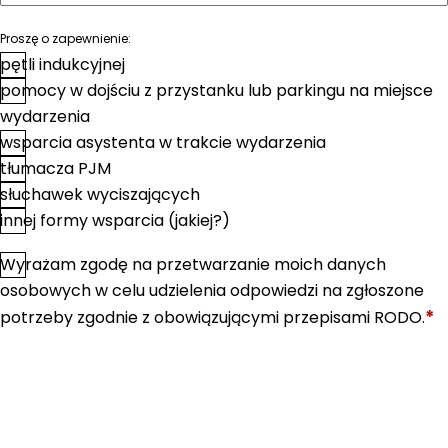
Proszę o zapewnienie:
pętli indukcyjnej
pomocy w dojściu z przystanku lub parkingu na miejsce
wydarzenia
wsparcia asystenta w trakcie wydarzenia
tłumacza PJM
słuchawek wyciszających
innej formy wsparcia (jakiej?)
Wyrażam zgodę na przetwarzanie moich danych
*
Zgoda
osobowych w celu udzielenia odpowiedzi na zgłoszone
*
potrzeby zgodnie z obowiązującymi przepisami RODO.