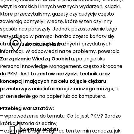
wizyt lekarskich i innych ważnych wydarzeń. Książki,
które przeczytaliśmy, gazety czy audycje często
zawierają pomysły i wiedzę, które w ten czy inny
sposób nas poruszyły. Jednak pozostawienie tego
wszystkiego w pamięci bardzo często kończy się
utratą często niezwykle ważnych i przydatnych
JAK DOJECHAĆ
informacji. W odpowiedzi na te problemy, powstało
Zarządzanie Wiedzą Osobistą
, po angielsku
Personal Knowledge Management, często skracane
do PKM. Jest to
zestaw narzędzi, technik oraz
koncepcji mających na celu zdjęcie ciężaru
przechowywania informacji z naszego mózgu
, a
przeniesienie go na papier lub do komputera.
Przebieg warsztatów:
– wprowadzenie do tematu: Co to jest PKM? Bardzo
krótka historia dziedziny;
AKTUALNOŚCI
– czym jest Drugi Mózg?: co ten termin oznacza, jak