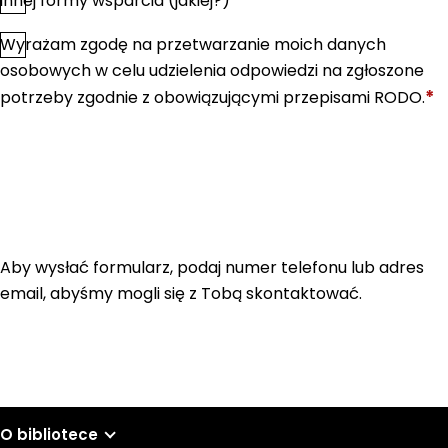
innej formy wsparcia (jakiej?)
Wyrażam zgodę na przetwarzanie moich danych
*
Zgoda
osobowych w celu udzielenia odpowiedzi na zgłoszone
*
potrzeby zgodnie z obowiązującymi przepisami RODO.
Aby wysłać formularz, podaj numer telefonu lub adres
email, abyśmy mogli się z Tobą skontaktować.
O bibliotece