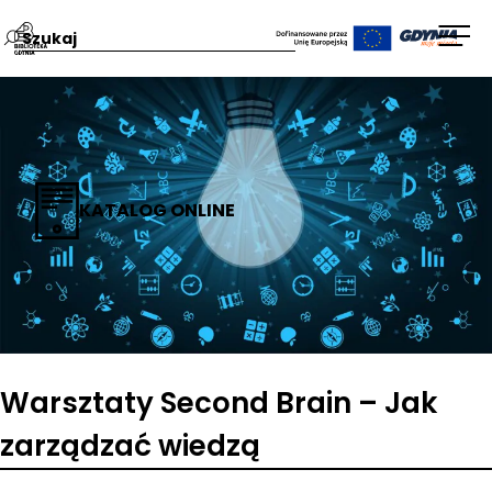
Przejdź
Wpisz
Otw
na
szukaną
men
stronę
frazę:
główną
Biblioteka
Gdynia
KATALOG ONLINE
Warsztaty Second Brain – Jak
zarządzać wiedzą