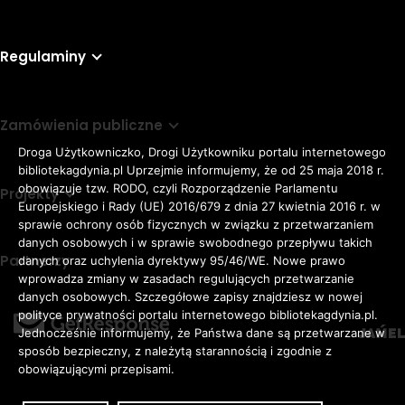
Regulaminy
Zamówienia publiczne
Droga Użytkowniczko, Drogi Użytkowniku portalu internetowego
bibliotekagdynia.pl Uprzejmie informujemy, że od 25 maja 2018 r.
obowiązuje tzw. RODO, czyli Rozporządzenie Parlamentu
Projekty
Europejskiego i Rady (UE) 2016/679 z dnia 27 kwietnia 2016 r. w
sprawie ochrony osób fizycznych w związku z przetwarzaniem
danych osobowych i w sprawie swobodnego przepływu takich
Partnerzy
danych oraz uchylenia dyrektywy 95/46/WE. Nowe prawo
Rozmiar
wprowadza zmiany w zasadach regulujących przetwarzanie
domyślna czcionka
A
danych osobowych. Szczegółowe zapisy znajdziesz w nowej
czcionki
większa czcionka
A
KONTRAST:
ZWIĘKSZ
polityce prywatności portalu internetowego bibliotekagdynia.pl.
duża czcionka
Jednocześnie informujemy, że Państwa dane są przetwarzane w
A
ODSTĘPY
sposób bezpieczny, z należytą starannością i zgodnie z
W
obowiązującymi przepisami.
TEKŚCIE: