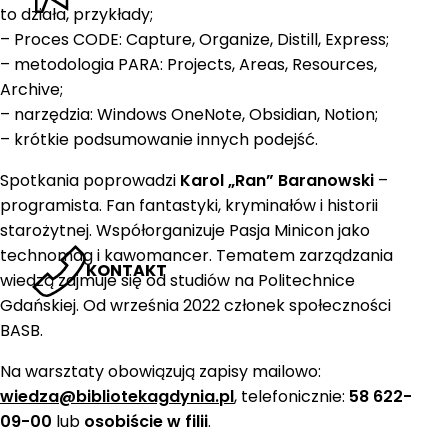
to działa, przykłady;
– Proces CODE: Capture, Organize, Distill, Express;
– metodologia PARA: Projects, Areas, Resources,
Archive;
– narzędzia: Windows OneNote, Obsidian, Notion;
– krótkie podsumowanie innych podejść.
Spotkania poprowadzi
Karol „Ran” Baranowski
–
programista. Fan fantastyki, kryminałów i historii
starożytnej. Współorganizuje Pasja Minicon jako
technomag i kawomancer. Tematem zarządzania
KONTAKT
wiedzą zajmuje się od studiów na Politechnice
Gdańskiej. Od września 2022 członek społeczności
BASB.
Na warsztaty obowiązują zapisy mailowo:
wiedza@bibliotekagdynia.pl
, telefonicznie:
58 622-
09-00
lub
osobiście w filii
.