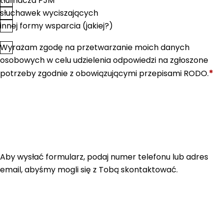
tłumacza PJM
słuchawek wyciszających
innej formy wsparcia (jakiej?)
Wyrażam zgodę na przetwarzanie moich danych
*
Zgoda
osobowych w celu udzielenia odpowiedzi na zgłoszone
*
potrzeby zgodnie z obowiązującymi przepisami RODO.
Aby wysłać formularz, podaj numer telefonu lub adres
email, abyśmy mogli się z Tobą skontaktować.