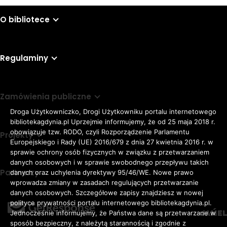
O bibliotece
Regulaminy
Zamówienia publiczne
Droga Użytkowniczko, Drogi Użytkowniku portalu internetowego
bibliotekagdynia.pl Uprzejmie informujemy, że od 25 maja 2018 r.
obowiązuje tzw. RODO, czyli Rozporządzenie Parlamentu
Projekty
Europejskiego i Rady (UE) 2016/679 z dnia 27 kwietnia 2016 r. w
sprawie ochrony osób fizycznych w związku z przetwarzaniem
danych osobowych i w sprawie swobodnego przepływu takich
Partnerzy
danych oraz uchylenia dyrektywy 95/46/WE. Nowe prawo
Rozmiar
wprowadza zmiany w zasadach regulujących przetwarzanie
domyślna czcionka
A
danych osobowych. Szczegółowe zapisy znajdziesz w nowej
czcionki
większa czcionka
A
KONTRAST:
ZWIĘKSZ
polityce prywatności portalu internetowego bibliotekagdynia.pl.
duża czcionka
Jednocześnie informujemy, że Państwa dane są przetwarzane w
A
ODSTĘPY
sposób bezpieczny, z należytą starannością i zgodnie z