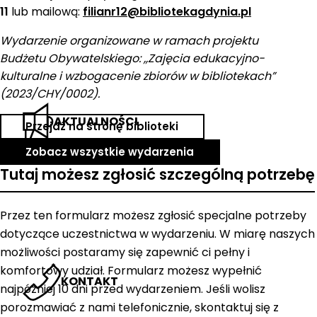
11
lub mailową:
filianr12@bibliotekagdynia.pl
Wydarzenie organizowane w ramach projektu
Budżetu Obywatelskiego: ,,Zajęcia edukacyjno-
kulturalne i wzbogacenie zbiorów w bibliotekach”
(2023/CHY/0002).
AKTUALNOŚCI
Przejdź na stronę biblioteki
Zobacz wszystkie wydarzenia
Tutaj możesz zgłosić szczególną potrzebę
Przez ten formularz możesz zgłosić specjalne potrzeby
dotyczące uczestnictwa w wydarzeniu. W miarę naszych
możliwości postaramy się zapewnić ci pełny i
komfortowy udział. Formularz możesz wypełnić
KONTAKT
najpóźniej 10 dni przed wydarzeniem. Jeśli wolisz
porozmawiać z nami telefonicznie, skontaktuj się z