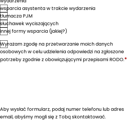
wydarzenia
wsparcia asystenta w trakcie wydarzenia
tłumacza PJM
słuchawek wyciszających
innej formy wsparcia (jakiej?)
Wyrażam zgodę na przetwarzanie moich danych
*
Zgoda
osobowych w celu udzielenia odpowiedzi na zgłoszone
*
potrzeby zgodnie z obowiązującymi przepisami RODO.
Aby wysłać formularz, podaj numer telefonu lub adres
email, abyśmy mogli się z Tobą skontaktować.