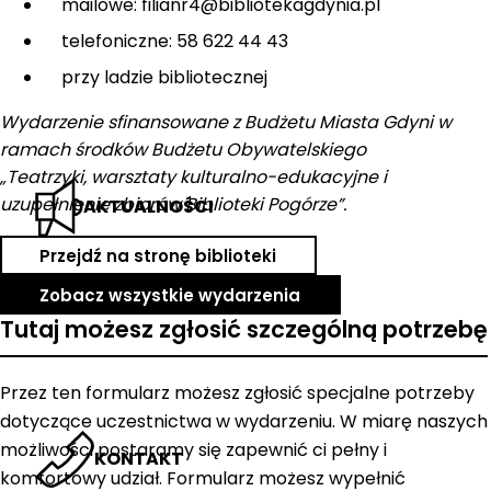
mailowe: filianr4@bibliotekagdynia.pl
telefoniczne: 58 622 44 43
przy ladzie bibliotecznej
Wydarzenie sfinansowane z Budżetu Miasta Gdyni w
ramach środków Budżetu Obywatelskiego
„Teatrzyki, warsztaty kulturalno-edukacyjne i
uzupełnienie zbiorów Biblioteki Pogórze”.
AKTUALNOŚCI
Przejdź na stronę biblioteki
Zobacz wszystkie wydarzenia
Tutaj możesz zgłosić szczególną potrzebę
Przez ten formularz możesz zgłosić specjalne potrzeby
dotyczące uczestnictwa w wydarzeniu. W miarę naszych
możliwości postaramy się zapewnić ci pełny i
KONTAKT
komfortowy udział. Formularz możesz wypełnić