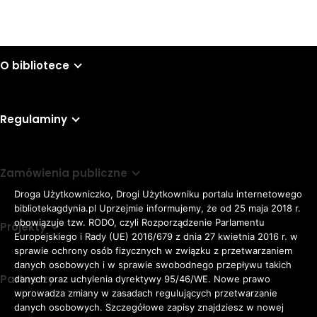
O bibliotece
Regulaminy
Zamówienia publiczne
Droga Użytkowniczko, Drogi Użytkowniku portalu internetowego
bibliotekagdynia.pl Uprzejmie informujemy, że od 25 maja 2018 r.
obowiązuje tzw. RODO, czyli Rozporządzenie Parlamentu
Projekty
Europejskiego i Rady (UE) 2016/679 z dnia 27 kwietnia 2016 r. w
sprawie ochrony osób fizycznych w związku z przetwarzaniem
danych osobowych i w sprawie swobodnego przepływu takich
Partnerzy
danych oraz uchylenia dyrektywy 95/46/WE. Nowe prawo
Rozmiar
wprowadza zmiany w zasadach regulujących przetwarzanie
domyślna czcionka
A
danych osobowych. Szczegółowe zapisy znajdziesz w nowej
czcionki