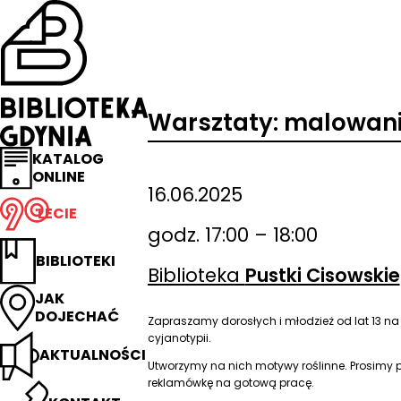
Przejdź
na
stronę
główną
Biblioteka
Gdynia
Warsztaty: malowani
KATALOG
ONLINE
16.06.2025
LECIE
godz. 17:00 – 18:00
BIBLIOTEKI
Biblioteka
Pustki Cisowskie
JAK
DOJECHAĆ
Zapraszamy dorosłych i młodzież od lat 13 na
cyjanotypii.
AKTUALNOŚCI
Utworzymy na nich motywy roślinne. Prosimy p
reklamówkę na gotową pracę.