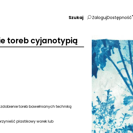
Zaloguj
Dostępność
Wpisz
szukaną
frazę:
e toreb cyjanotypią
 zdobienie toreb bawełnianych techniką
rzynieść plastikowy worek lub