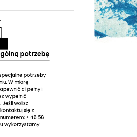
.
ególną potrzebę
 specjalne potrzeby
iu. W miarę
apewnić ci pełny i
sz wypełnić
Jeśli wolisz
kontaktuj się z
 numerem: + 48 58
zu wykorzystamy