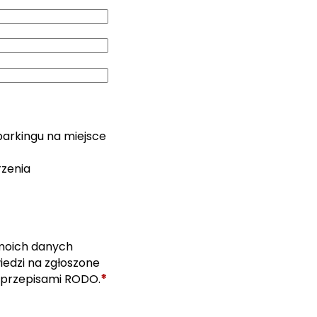
parkingu na miejsce
rzenia
moich danych
edzi na zgłoszone
*
 przepisami RODO.