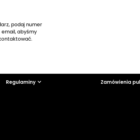
larz, podaj numer
s email, abyśmy
skontaktować.
Regulaminy
Zamówienia pu