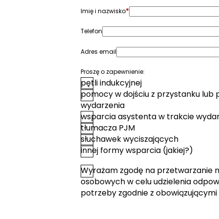
*
Imię i nazwisko
Telefon
Adres email
Proszę o zapewnienie:
pętli indukcyjnej
pomocy w dojściu z przystanku lub 
wydarzenia
wsparcia asystenta w trakcie wyda
tłumacza PJM
słuchawek wyciszających
innej formy wsparcia (jakiej?)
Wyrażam zgodę na przetwarzanie 
*
Zgoda
osobowych w celu udzielenia odpowi
potrzeby zgodnie z obowiązującymi