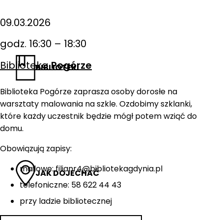
09.03.2026
godz. 16:30 – 18:30
Biblioteka
Pogórze
BIBLIOTEKI
Biblioteka Pogórze zaprasza osoby dorosłe na
warsztaty malowania na szkle. Ozdobimy szklanki,
które każdy uczestnik będzie mógł potem wziąć do
domu.
Obowiązują zapisy:
mailowe: filianr4@bibliotekagdynia.pl
JAK DOJECHAĆ
telefoniczne: 58 622 44 43
przy ladzie bibliotecznej