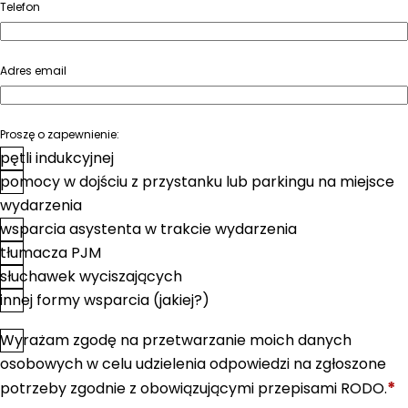
Telefon
Adres email
Proszę o zapewnienie:
pętli indukcyjnej
pomocy w dojściu z przystanku lub parkingu na miejsce
wydarzenia
wsparcia asystenta w trakcie wydarzenia
tłumacza PJM
słuchawek wyciszających
innej formy wsparcia (jakiej?)
Wyrażam zgodę na przetwarzanie moich danych
*
Zgoda
osobowych w celu udzielenia odpowiedzi na zgłoszone
*
potrzeby zgodnie z obowiązującymi przepisami RODO.