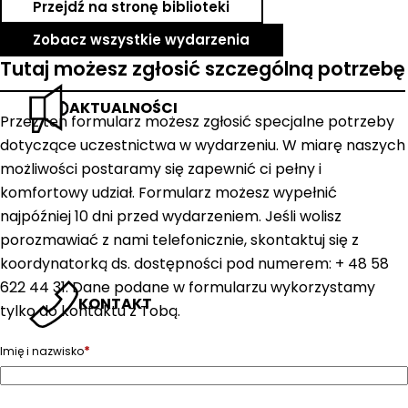
Przejdź na stronę biblioteki
Zobacz wszystkie wydarzenia
Tutaj możesz zgłosić szczególną potrzebę
AKTUALNOŚCI
Przez ten formularz możesz zgłosić specjalne potrzeby
dotyczące uczestnictwa w wydarzeniu. W miarę naszych
możliwości postaramy się zapewnić ci pełny i
komfortowy udział. Formularz możesz wypełnić
najpóźniej 10 dni przed wydarzeniem. Jeśli wolisz
porozmawiać z nami telefonicznie, skontaktuj się z
koordynatorką ds. dostępności pod numerem: + 48 58
622 44 31. Dane podane w formularzu wykorzystamy
KONTAKT
tylko do kontaktu z Tobą.
*
Imię i nazwisko