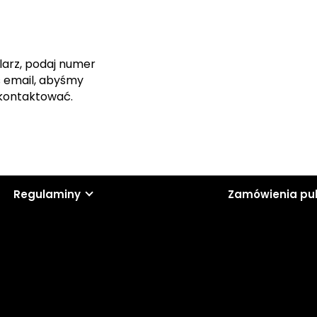
larz, podaj numer
s email, abyśmy
skontaktować.
Regulaminy
Zamówienia pu