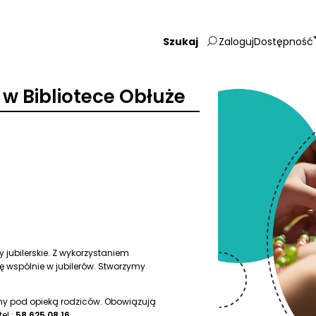
Zaloguj
Dostępność
Wpisz
szukaną
frazę:
 w Bibliotece Obłuże
 jubilerskie. Z wykorzystaniem
 wspólnie w jubilerów. Stworzymy
my pod opieką rodziców. Obowiązują
 tel.:
58 625 08 16