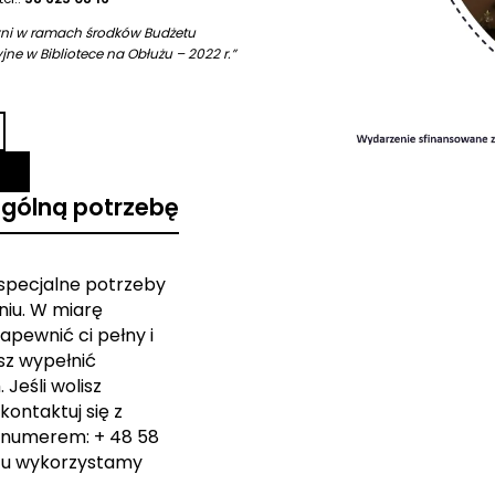
yni w ramach środków Budżetu
ne w Bibliotece na Obłużu – 2022 r.”
ególną potrzebę
 specjalne potrzeby
iu. W miarę
apewnić ci pełny i
sz wypełnić
Jeśli wolisz
kontaktuj się z
 numerem: + 48 58
zu wykorzystamy