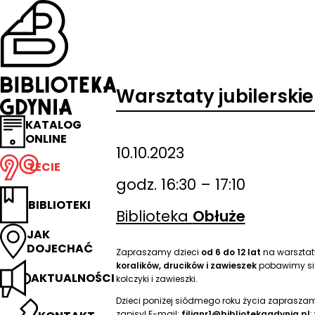
Przejdź
na
stronę
główną
Biblioteka
Gdynia
Warsztaty jubilerskie
KATALOG
ONLINE
10.10.2023
LECIE
godz. 16:30 – 17:10
BIBLIOTEKI
Biblioteka
Obłuże
JAK
DOJECHAĆ
Zapraszamy dzieci
od 6 do 12 lat
na warsztaty
koralików, drucików i zawieszek
pobawimy się
AKTUALNOŚCI
kolczyki i zawieszki.
Dzieci poniżej siódmego roku życia zaprasza
zapisy! E-mail:
filianr1@bibliotekagdynia.pl
;