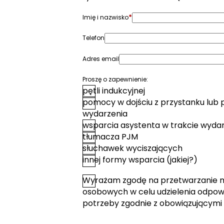
*
Imię i nazwisko
Telefon
Adres email
Proszę o zapewnienie:
pętli indukcyjnej
pomocy w dojściu z przystanku lub 
wydarzenia
wsparcia asystenta w trakcie wyda
tłumacza PJM
słuchawek wyciszających
innej formy wsparcia (jakiej?)
Wyrażam zgodę na przetwarzanie 
*
Zgoda
osobowych w celu udzielenia odpowi
potrzeby zgodnie z obowiązującymi