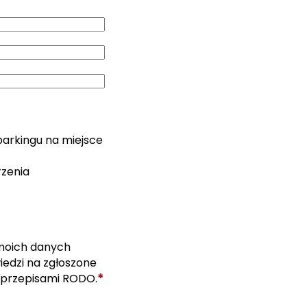
parkingu na miejsce
rzenia
moich danych
edzi na zgłoszone
*
 przepisami RODO.