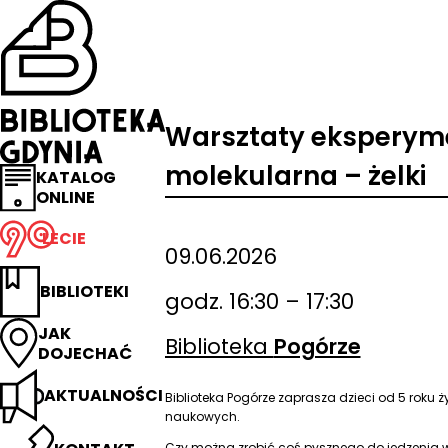
Przejdź
na
stronę
główną
Biblioteka
Gdynia
Warsztaty eksperym
molekularna – żelki
KATALOG
ONLINE
LECIE
09.06.2026
BIBLIOTEKI
godz. 16:30 – 17:30
JAK
Biblioteka
Pogórze
DOJECHAĆ
AKTUALNOŚCI
Biblioteka Pogórze zaprasza dzieci od 5 roku
naukowych.
Czy można zrobić coś pysznego do jedzenia