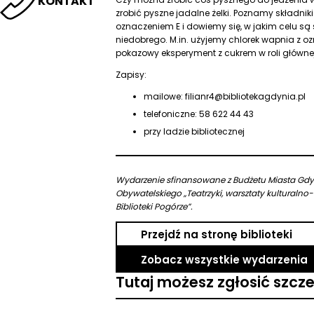
KONTAKT
zrobić pyszne jadalne żelki. Poznamy składni
oznaczeniem E i dowiemy się, w jakim celu są
niedobrego. M.in. użyjemy chlorek wapnia z 
pokazowy eksperyment z cukrem w roli głównej
Zapisy:
mailowe: filianr4@bibliotekagdynia.pl
telefoniczne: 58 622 44 43
przy ladzie bibliotecznej
Wydarzenie sfinansowane z Budżetu Miasta Gd
Obywatelskiego „Teatrzyki, warsztaty kulturalno
Biblioteki Pogórze”.
Przejdź na stronę biblioteki
Zobacz wszystkie wydarzenia
Tutaj możesz zgłosić szcz