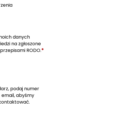
rzenia
moich danych
edzi na zgłoszone
*
 przepisami RODO.
larz, podaj numer
s email, abyśmy
skontaktować.