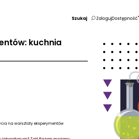
Zaloguj
Dostępność
Wpisz
szukaną
frazę:
entów: kuchnia
 życia na warsztaty eksperymentów
 w laboratorium? Tak! Razem możemy