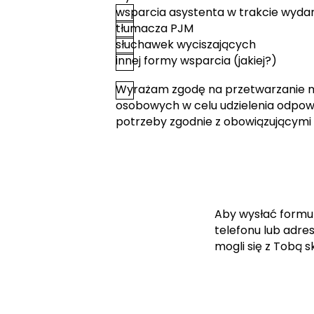
wsparcia asystenta w trakcie wyda
tłumacza PJM
słuchawek wyciszających
innej formy wsparcia (jakiej?)
Wyrażam zgodę na przetwarzanie 
*
Zgoda
osobowych w celu udzielenia odpowi
potrzeby zgodnie z obowiązującymi
Aby wysłać formu
telefonu lub adre
mogli się z Tobą 