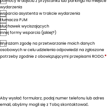
pomocy w dojściu z przystanku lub parkingu na miejsce
wydarzenia
wsparcia asystenta w trakcie wydarzenia
tłumacza PJM
słuchawek wyciszających
innej formy wsparcia (jakiej?)
Wyrażam zgodę na przetwarzanie moich danych
*
Zgoda
osobowych w celu udzielenia odpowiedzi na zgłoszone
*
potrzeby zgodnie z obowiązującymi przepisami RODO.
Aby wysłać formularz, podaj numer telefonu lub adres
email, abyśmy mogli się z Tobą skontaktować.