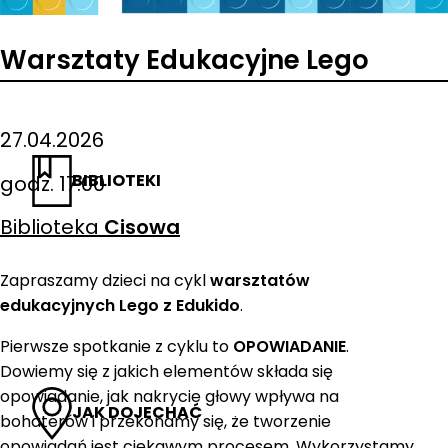
Warsztaty Edukacyjne Lego
27.04.2026
BIBLIOTEKI
godz. 17:00
Biblioteka
Cisowa
Zapraszamy dzieci na cykl
warsztatów
edukacyjnych Lego z Edukido
.
Pierwsze spotkanie z cyklu to
OPOWIADANIE
.
Dowiemy się z jakich elementów składa się
opowiadanie, jak nakrycie głowy wpływa na
JAK DOJECHAĆ
bohaterów i przekonamy się, że tworzenie
opowiadań jest ciekawym procesem. Wykorzystamy