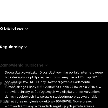
O bibliotece
Regulaminy
Zamówienia publiczne
Droga Użytkowniczko, Drogi Użytkowniku portalu internetowego
bibliotekagdynia.pl Uprzejmie informujemy, że od 25 maja 2018 r.
obowiązuje tzw. RODO, czyli Rozporządzenie Parlamentu
Projekty
Europejskiego i Rady (UE) 2016/679 z dnia 27 kwietnia 2016 r. w
sprawie ochrony osób fizycznych w związku z przetwarzaniem
danych osobowych i w sprawie swobodnego przepływu takich
Partnerzy
danych oraz uchylenia dyrektywy 95/46/WE. Nowe prawo
Rozmiar
wprowadza zmiany w zasadach regulujących przetwarzanie
domyślna czcionka
A