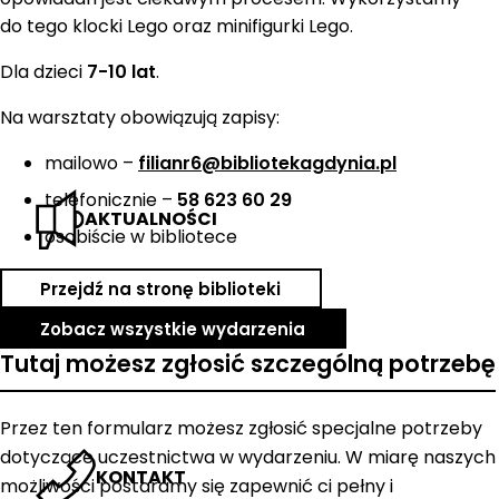
do tego klocki Lego oraz minifigurki Lego.
Dla dzieci
7-10 lat
.
Na warsztaty obowiązują zapisy:
mailowo –
filianr6@bibliotekagdynia.pl
telefonicznie –
58 623 60 29
AKTUALNOŚCI
osobiście w bibliotece
Przejdź na stronę biblioteki
Zobacz wszystkie wydarzenia
Tutaj możesz zgłosić szczególną potrzebę
Przez ten formularz możesz zgłosić specjalne potrzeby
dotyczące uczestnictwa w wydarzeniu. W miarę naszych
KONTAKT
możliwości postaramy się zapewnić ci pełny i