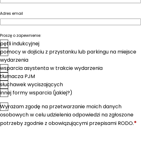
Adres email
Proszę o zapewnienie:
pętli indukcyjnej
pomocy w dojściu z przystanku lub parkingu na miejsce
wydarzenia
wsparcia asystenta w trakcie wydarzenia
tłumacza PJM
słuchawek wyciszających
innej formy wsparcia (jakiej?)
Wyrażam zgodę na przetwarzanie moich danych
*
Zgoda
osobowych w celu udzielenia odpowiedzi na zgłoszone
*
potrzeby zgodnie z obowiązującymi przepisami RODO.