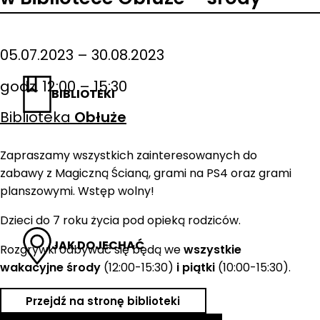
05.07.2023 – 30.08.2023
godz. 12:00 – 15:30
BIBLIOTEKI
Biblioteka
Obłuże
Zapraszamy wszystkich zainteresowanych do
zabawy z Magiczną Ścianą, grami na PS4 oraz grami
planszowymi. Wstęp wolny!
Dzieci do 7 roku życia pod opieką rodziców.
JAK DOJECHAĆ
Rozgrywki odbywać się będą we
wszystkie
wakacyjne środy
(12:00-15:30)
i piątki
(10:00-15:30).
Przejdź na stronę biblioteki