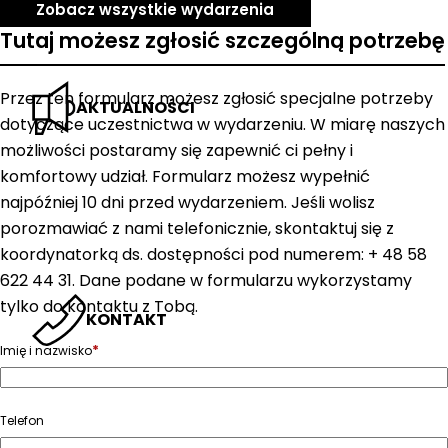
Zobacz wszystkie wydarzenia
Tutaj możesz zgłosić szczególną potrzebę
Przez ten formularz możesz zgłosić specjalne potrzeby
AKTUALNOŚCI
dotyczące uczestnictwa w wydarzeniu. W miarę naszych
możliwości postaramy się zapewnić ci pełny i
komfortowy udział. Formularz możesz wypełnić
najpóźniej 10 dni przed wydarzeniem. Jeśli wolisz
porozmawiać z nami telefonicznie, skontaktuj się z
koordynatorką ds. dostępności pod numerem: + 48 58
622 44 31. Dane podane w formularzu wykorzystamy
tylko do kontaktu z Tobą.
KONTAKT
*
Imię i nazwisko
Telefon