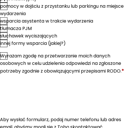
pomocy w dojściu z przystanku lub parkingu na miejsce
wydarzenia
wsparcia asystenta w trakcie wydarzenia
tłumacza PJM
słuchawek wyciszających
innej formy wsparcia (jakiej?)
Wyrażam zgodę na przetwarzanie moich danych
*
Zgoda
osobowych w celu udzielenia odpowiedzi na zgłoszone
*
potrzeby zgodnie z obowiązującymi przepisami RODO.
Aby wysłać formularz, podaj numer telefonu lub adres
email, abyśmy mogli się z Tobą skontaktować.