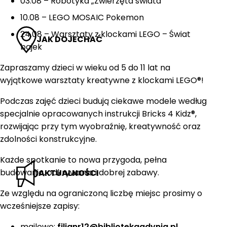
03.08 – Robotyka „Zwierzęta świata”
10.08 – LEGO MOSAIC Pokemon
24.08 – Warsztaty z klockami LEGO – Świat
JAK DOJECHAĆ
bajek
Zapraszamy dzieci w wieku od 5 do 11 lat na
wyjątkowe warsztaty kreatywne z klockami LEGO®!
Podczas zajęć dzieci budują ciekawe modele według
specjalnie opracowanych instrukcji Bricks 4 Kidz®,
rozwijając przy tym wyobraźnię, kreatywność oraz
zdolności konstrukcyjne.
Każde spotkanie to nowa przygoda, pełna
budowania, odkrywania i dobrej zabawy.
AKTUALNOŚCI
Ze względu na ograniczoną liczbę miejsc prosimy o
wcześniejsze zapisy:
mailowe:
filianr12@bibliotekagdynia.pl