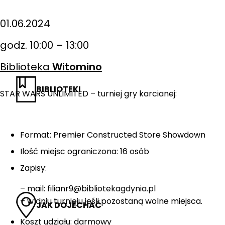
01.06.2024
godz. 10:00 – 13:00
Biblioteka
Witomino
BIBLIOTEKI
STAR WARS UNLIMITED – turniej gry karcianej:
Format: Premier Constructed Store Showdown
Ilość miejsc ograniczona: 16 osób
Zapisy:
– mail: filianr9@bibliotekagdynia.pl
– w dniu turnieju jeśli pozostaną wolne miejsca.
JAK DOJECHAĆ
Koszt udziału: darmowy