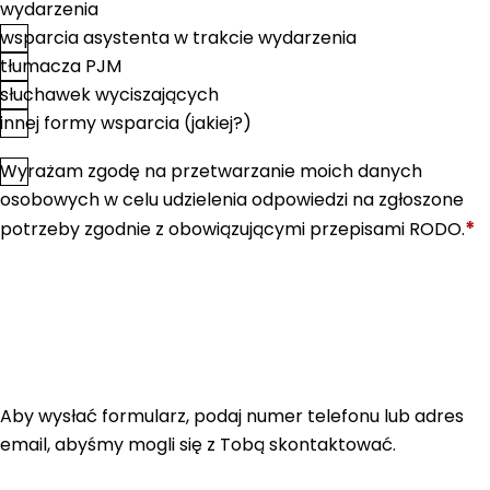
wydarzenia
wsparcia asystenta w trakcie wydarzenia
tłumacza PJM
słuchawek wyciszających
innej formy wsparcia (jakiej?)
Wyrażam zgodę na przetwarzanie moich danych
*
Zgoda
osobowych w celu udzielenia odpowiedzi na zgłoszone
*
potrzeby zgodnie z obowiązującymi przepisami RODO.
Aby wysłać formularz, podaj numer telefonu lub adres
email, abyśmy mogli się z Tobą skontaktować.