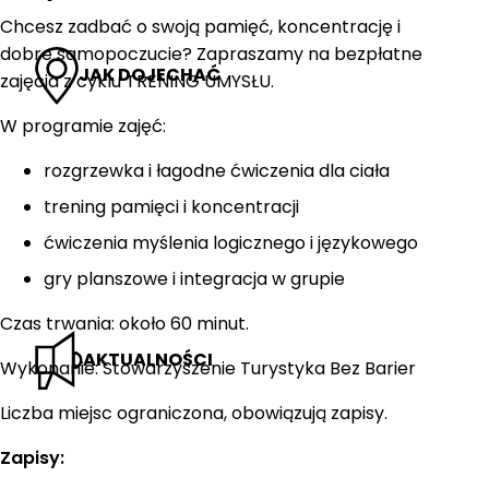
Chcesz zadbać o swoją pamięć, koncentrację i
dobre samopoczucie? Zapraszamy na bezpłatne
JAK DOJECHAĆ
zajęcia z cyklu TRENING UMYSŁU.
W programie zajęć:
rozgrzewka i łagodne ćwiczenia dla ciała
trening pamięci i koncentracji
ćwiczenia myślenia logicznego i językowego
gry planszowe i integracja w grupie
Czas trwania: około 60 minut.
AKTUALNOŚCI
Wykonanie: Stowarzyszenie Turystyka Bez Barier
Liczba miejsc ograniczona, obowiązują zapisy.
Zapisy: