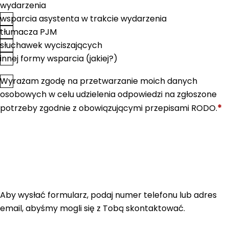
wydarzenia
wsparcia asystenta w trakcie wydarzenia
tłumacza PJM
słuchawek wyciszających
innej formy wsparcia (jakiej?)
Wyrażam zgodę na przetwarzanie moich danych
*
Zgoda
osobowych w celu udzielenia odpowiedzi na zgłoszone
*
potrzeby zgodnie z obowiązującymi przepisami RODO.
Aby wysłać formularz, podaj numer telefonu lub adres
email, abyśmy mogli się z Tobą skontaktować.