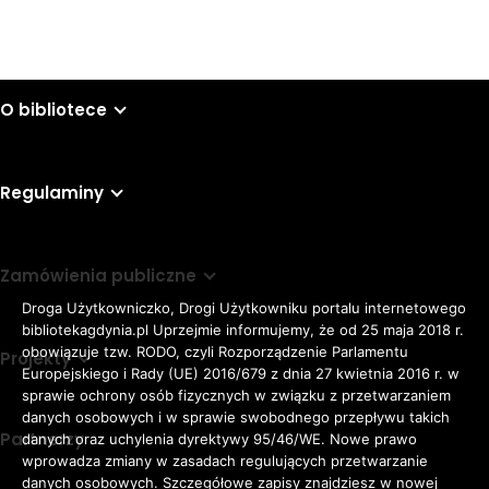
O bibliotece
Regulaminy
Zamówienia publiczne
Droga Użytkowniczko, Drogi Użytkowniku portalu internetowego
bibliotekagdynia.pl Uprzejmie informujemy, że od 25 maja 2018 r.
obowiązuje tzw. RODO, czyli Rozporządzenie Parlamentu
Projekty
Europejskiego i Rady (UE) 2016/679 z dnia 27 kwietnia 2016 r. w
sprawie ochrony osób fizycznych w związku z przetwarzaniem
danych osobowych i w sprawie swobodnego przepływu takich
Partnerzy
danych oraz uchylenia dyrektywy 95/46/WE. Nowe prawo
Rozmiar
wprowadza zmiany w zasadach regulujących przetwarzanie
domyślna czcionka
A
danych osobowych. Szczegółowe zapisy znajdziesz w nowej