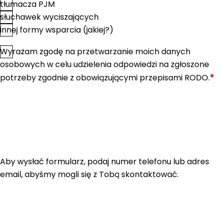
tłumacza PJM
słuchawek wyciszających
innej formy wsparcia (jakiej?)
Wyrażam zgodę na przetwarzanie moich danych
*
Zgoda
osobowych w celu udzielenia odpowiedzi na zgłoszone
*
potrzeby zgodnie z obowiązującymi przepisami RODO.
Aby wysłać formularz, podaj numer telefonu lub adres
email, abyśmy mogli się z Tobą skontaktować.