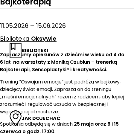
Bajkoterapią
11.05.2026 – 15.06.2026
Biblioteka
Oksywie
BIBLIOTEKI
Zapraszamy opiekunów z dziećmi w wieku od 4 do
6 lat na warsztaty z Moniką Czublun – trenerką
Bajkoterapii, Sensoplastyki® i kreatywności.
Trening “Oswajam emocje” jest podróżą w bajkowy,
dziecięcy świat emocji. Zaprasza on do treningu
„mięśni emocjonalnych” razem z rodzicem, aby lepiej
zrozumieć i regulować uczucia w bezpiecznej i
wspierającej atmosferze.
JAK DOJECHAĆ
Spotkania odbędą się w dniach
25 maja oraz 8 i 15
czerwca o godz. 17:00
.