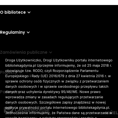
O bibliotece
Regulaminy
Zamówienia publiczne
Droga Użytkowniczko, Drogi Użytkowniku portalu internetowego
bibliotekagdynia.pl Uprzejmie informujemy, że od 25 maja 2018 r.
obowiązuje tzw. RODO, czyli Rozporządzenie Parlamentu
Projekty
Europejskiego i Rady (UE) 2016/679 z dnia 27 kwietnia 2016 r. w
sprawie ochrony osób fizycznych w związku z przetwarzaniem
danych osobowych i w sprawie swobodnego przepływu takich
Partnerzy
danych oraz uchylenia dyrektywy 95/46/WE. Nowe prawo
Rozmiar
wprowadza zmiany w zasadach regulujących przetwarzanie
domyślna czcionka
A
danych osobowych. Szczegółowe zapisy znajdziesz w nowej
czcionki
większa czcionka
A
KONTRAST:
ZWIĘKSZ
polityce prywatności portalu internetowego bibliotekagdynia.pl.
duża czcionka
Jednocześnie informujemy, że Państwa dane są przetwarzane w
A
ODSTĘPY
sposób bezpieczny, z należytą starannością i zgodnie z