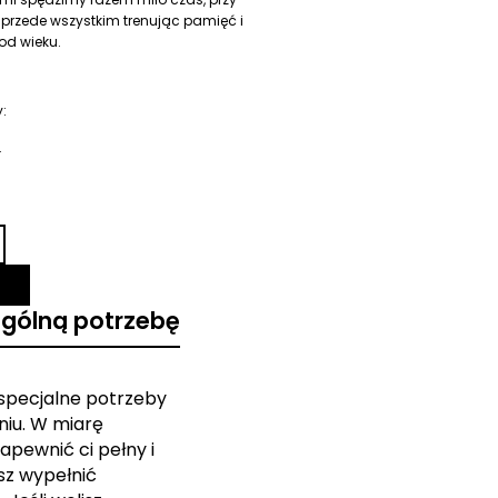
przede wszystkim trenując pamięć i
 od wieku.
:
l
ególną potrzebę
 specjalne potrzeby
iu. W miarę
apewnić ci pełny i
sz wypełnić