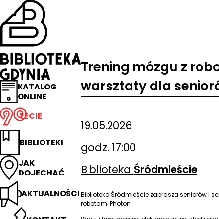
Przejdź
na
stronę
główną
Biblioteka
Gdynia
Trening mózgu z rob
warsztaty dla senio
KATALOG
ONLINE
LECIE
19.05.2026
BIBLIOTEKI
godz. 17:00
JAK
Biblioteka
Śródmieście
DOJECHAĆ
AKTUALNOŚCI
Biblioteka Śródmieście zaprasza seniorów i se
robotami Photon.
Wraz z tymi małymi elektronicznymi słodziaka