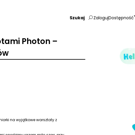
Zaloguj
Dostępność
Wpisz
szukaną
frazę:
otami Photon –
rów
niorki na wyjątkowe warsztaty z
mi spędzimy razem miło czas, przy