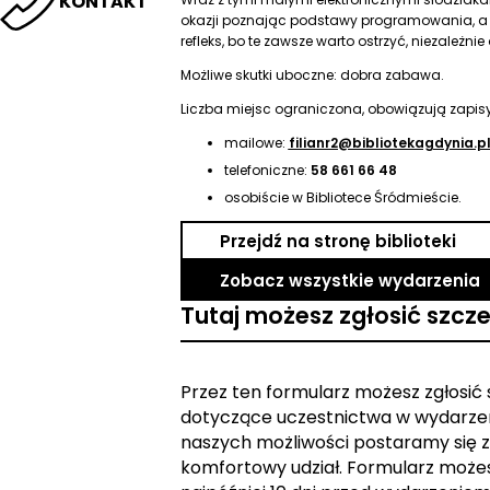
KONTAKT
okazji poznając podstawy programowania, a 
refleks, bo te zawsze warto ostrzyć, niezależnie
Możliwe skutki uboczne: dobra zabawa.
Liczba miejsc ograniczona, obowiązują zapisy
mailowe:
filianr2@bibliotekagdynia.p
telefoniczne:
58 661 66 48
osobiście w Bibliotece Śródmieście.
Przejdź na stronę biblioteki
Zobacz wszystkie wydarzenia
Tutaj możesz zgłosić szcz
Przez ten formularz możesz zgłosić
dotyczące uczestnictwa w wydarzen
naszych możliwości postaramy się z
komfortowy udział. Formularz może