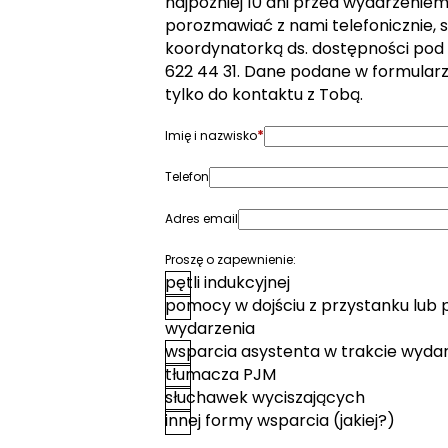
najpóźniej 10 dni przed wydarzeniem. 
porozmawiać z nami telefonicznie, s
koordynatorką ds. dostępności pod
622 44 31. Dane podane w formular
tylko do kontaktu z Tobą.
*
Imię i nazwisko
Telefon
Adres email
Proszę o zapewnienie:
pętli indukcyjnej
pomocy w dojściu z przystanku lub 
wydarzenia
wsparcia asystenta w trakcie wyda
tłumacza PJM
słuchawek wyciszających
innej formy wsparcia (jakiej?)