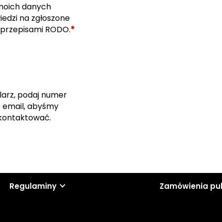
moich danych
edzi na zgłoszone
*
 przepisami RODO.
larz, podaj numer
s email, abyśmy
skontaktować.
Regulaminy
Zamówienia pu