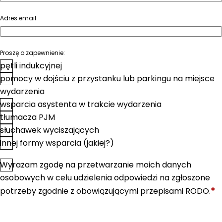
Adres email
Proszę o zapewnienie:
pętli indukcyjnej
pomocy w dojściu z przystanku lub parkingu na miejsce
wydarzenia
wsparcia asystenta w trakcie wydarzenia
tłumacza PJM
słuchawek wyciszających
innej formy wsparcia (jakiej?)
Wyrażam zgodę na przetwarzanie moich danych
*
Zgoda
osobowych w celu udzielenia odpowiedzi na zgłoszone
*
potrzeby zgodnie z obowiązującymi przepisami RODO.