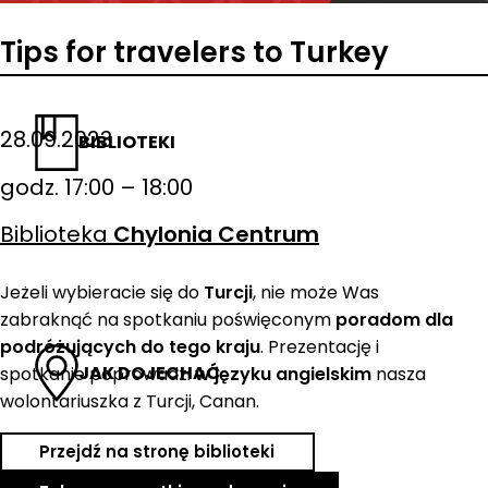
Tips for travelers to Turkey
28.09.2023
BIBLIOTEKI
godz. 17:00 – 18:00
Biblioteka
Chylonia Centrum
Jeżeli wybieracie się do
Turcji
, nie może Was
zabraknąć na spotkaniu poświęconym
poradom dla
podróżujących do tego kraju
. Prezentację i
JAK DOJECHAĆ
spotkanie poprowadzi
w języku angielskim
nasza
wolontariuszka z Turcji, Canan.
Przejdź na stronę biblioteki