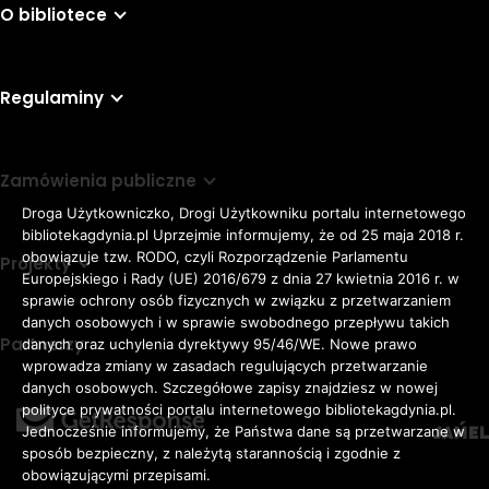
O bibliotece
Regulaminy
Zamówienia publiczne
Droga Użytkowniczko, Drogi Użytkowniku portalu internetowego
bibliotekagdynia.pl Uprzejmie informujemy, że od 25 maja 2018 r.
obowiązuje tzw. RODO, czyli Rozporządzenie Parlamentu
Projekty
Europejskiego i Rady (UE) 2016/679 z dnia 27 kwietnia 2016 r. w
sprawie ochrony osób fizycznych w związku z przetwarzaniem
danych osobowych i w sprawie swobodnego przepływu takich
Partnerzy
danych oraz uchylenia dyrektywy 95/46/WE. Nowe prawo
Rozmiar
wprowadza zmiany w zasadach regulujących przetwarzanie
domyślna czcionka
A
danych osobowych. Szczegółowe zapisy znajdziesz w nowej
czcionki
większa czcionka
A
KONTRAST:
ZWIĘKSZ
polityce prywatności portalu internetowego bibliotekagdynia.pl.
duża czcionka
Jednocześnie informujemy, że Państwa dane są przetwarzane w
A
ODSTĘPY
sposób bezpieczny, z należytą starannością i zgodnie z
W
obowiązującymi przepisami.