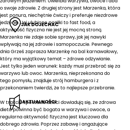
zdrowym jedzeniem. Uwielbia warzywa, owoce i dba
o swoje zdrowie. Z drugiej strony jest Marzenka, która
jest ponura, niechętnie ćwiczy i preferuje niezdrowe
jedzenie. Jej ulubione posiłki to fast food, a
JAK DOJECHAĆ
aktywność fizyczna nie jest jej mocną stroną.
Marzenka nie zdaje sobie sprawy, jak jej nawyki
wpływają na jej zdrowie i samopoczucie. Pewnego
dnia Grześ zaprasza Marzenkę na bal karnawałowy,
który ma wyjątkowy temat – zdrowe odżywianie.
Jest tylko jeden warunek: każdy musi przebrać się za
warzywo lub owoc. Marzenka, nieprzekonana do
tego pomysłu, znajduje strój hamburgera i z
przekonaniem twierdzi, że to najlepsze przebranie.
AKTUALNOŚCI
W trakcie spektaklu dzieci dowiadują się, że zdrowa
dieta powinna być bogata w warzywa i owoce, a
regularna aktywność fizyczna jest kluczowa dla
dobrego zdrowia. Poprzez zabawę i angażujące