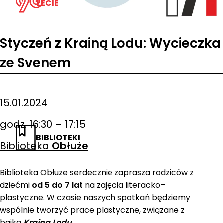
LECIE
Styczeń z Krainą Lodu: Wycieczka
ze Svenem
15.01.2024
godz. 16:30 – 17:15
BIBLIOTEKI
Biblioteka
Obłuże
Biblioteka Obłuże serdecznie zaprasza rodziców z
dziećmi
od 5 do 7 lat
na zajęcia literacko–
plastyczne. W czasie naszych spotkań będziemy
wspólnie tworzyć prace plastyczne, związane z
bajką
Kraina Lodu.