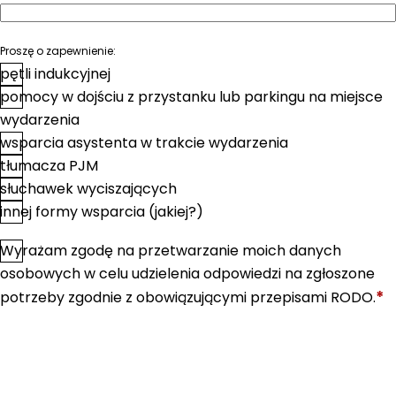
Proszę o zapewnienie:
pętli indukcyjnej
pomocy w dojściu z przystanku lub parkingu na miejsce
wydarzenia
wsparcia asystenta w trakcie wydarzenia
tłumacza PJM
słuchawek wyciszających
innej formy wsparcia (jakiej?)
Wyrażam zgodę na przetwarzanie moich danych
*
Zgoda
osobowych w celu udzielenia odpowiedzi na zgłoszone
*
potrzeby zgodnie z obowiązującymi przepisami RODO.