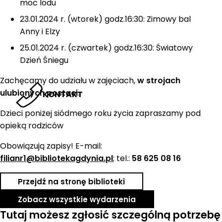
moc lodu
23.01.2024 r. (wtorek) godz.16:30: Zimowy bal
Anny i Elzy
25.01.2024 r. (czwartek) godz.16:30: Światowy
Dzień Śniegu
Zachęcamy do udziału w zajęciach,
w strojach
ulubionych postaci
.
KONTAKT
Dzieci poniżej siódmego roku życia zapraszamy pod
opieką rodziców
Obowiązują zapisy! E-mail:
filianr1@bibliotekagdynia.pl
; tel.:
58 625 08 16
Przejdź na stronę biblioteki
Zobacz wszystkie wydarzenia
Tutaj możesz zgłosić szczególną potrzebę