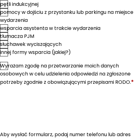
pętli indukcyjnej
pomocy w dojściu z przystanku lub parkingu na miejsce
wydarzenia
wsparcia asystenta w trakcie wydarzenia
tłumacza PJM
słuchawek wyciszających
innej formy wsparcia (jakiej?)
Wyrażam zgodę na przetwarzanie moich danych
*
Zgoda
osobowych w celu udzielenia odpowiedzi na zgłoszone
*
potrzeby zgodnie z obowiązującymi przepisami RODO.
Aby wysłać formularz, podaj numer telefonu lub adres