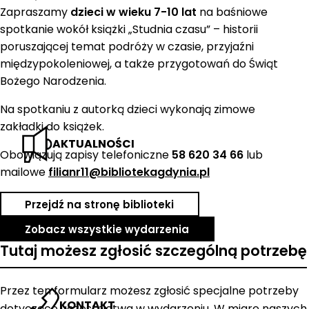
Zapraszamy
dzieci w wieku 7-10 lat
na baśniowe
spotkanie wokół książki „Studnia czasu” – historii
poruszającej temat podróży w czasie, przyjaźni
międzypokoleniowej, a także przygotowań do Świąt
Bożego Narodzenia.
Na spotkaniu z autorką dzieci wykonają zimowe
zakładki do książek.
AKTUALNOŚCI
Obowiązują zapisy telefoniczne
58 620 34 66
lub
mailowe
filianr11@bibliotekagdynia.pl
Przejdź na stronę biblioteki
Zobacz wszystkie wydarzenia
Tutaj możesz zgłosić szczególną potrzebę
Przez ten formularz możesz zgłosić specjalne potrzeby
KONTAKT
dotyczące uczestnictwa w wydarzeniu. W miarę naszych