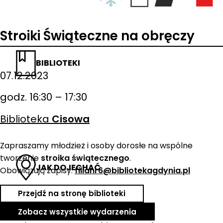
Stroiki Świąteczne na obręczy
BIBLIOTEKI
07.12.2023
godz. 16:30 – 17:30
Biblioteka
Cisowa
Zapraszamy młodzież i osoby dorosłe na wspólne
tworzenie
stroika świątecznego
.
JAK DOJECHAĆ
Obowiązują zapisy:
filianr6@bibliotekagdynia.pl
Przejdź na stronę biblioteki
Zobacz wszystkie wydarzenia