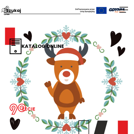
Przejdź
Wpisz
Otw
na
szukaną
men
stronę
frazę:
główną
Biblioteka
KATALOG ONLINE
Gdynia
LECIE